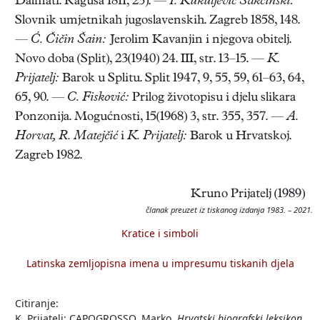
Dalmati. Ragusa 1811, 23). —
I. Kukuljević Sakcinski:
Slovnik umjetnikah jugoslavenskih. Zagreb 1858, 148.
—
Ć. Čičin Šain:
Jerolim Kavanjin i njegova obitelj.
Novo doba (Split), 23(1940) 24. III, str. 13–15. —
K.
Prijatelj:
Barok u Splitu. Split 1947, 9, 55, 59, 61–63, 64,
65, 90. —
C. Fisković:
Prilog životopisu i djelu slikara
Ponzonija. Mogućnosti, 15(1968) 3, str. 355, 357. —
A.
Horvat, R. Matejčić
i
K. Prijatelj:
Barok u Hrvatskoj.
Zagreb 1982.
Kruno Prijatelj (1989)
članak preuzet iz tiskanog izdanja 1983. – 2021.
Kratice i simboli
Latinska zemljopisna imena u impresumu tiskanih djela
Citiranje:
K. Prijatelj: CAPOGROSSO, Marko.
Hrvatski biografski leksikon