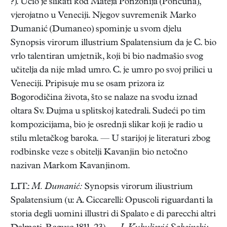
?). Učio je slikati kod Mateja Ponzonija (Pončuna),
vjerojatno u Veneciji. Njegov suvremenik Marko
Dumanić (Dumaneo) spominje u svom djelu
Synopsis virorum illustrium Spalatensium da je C. bio
vrlo talentiran umjetnik, koji bi bio nadmašio svog
učitelja da nije mlad umro. C. je umro po svoj prilici u
Veneciji. Pripisuje mu se osam prizora iz
Bogorodičina života, što se nalaze na svodu iznad
oltara Sv. Dujma u splitskoj katedrali. Sudeći po tim
kompozicijama, bio je osrednji slikar koji je radio u
stilu mletačkog baroka. — U starijoj je literaturi zbog
rodbinske veze s obitelji Kavanjin bio netočno
nazivan Markom Kavanjinom.
LIT.:
M. Dumanić:
Synopsis virorum iliustrium
Spalatensium (u: A. Ciccarelli: Opuscoli riguardanti la
storia degli uomini illustri di Spalato e di parecchi altri