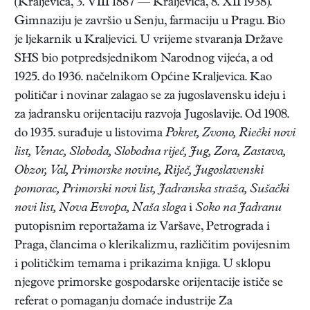
(Kraljevica, 3. VIII 1887 — Kraljevica, 8. XII 1938).
Gimnaziju je završio u Senju, farmaciju u Pragu. Bio
je ljekarnik u Kraljevici. U vrijeme stvaranja Države
SHS bio potpredsjednikom Narodnog vijeća, a od
1925. do 1936. načelnikom Općine Kraljevica. Kao
političar i novinar zalagao se za jugoslavensku ideju i
za jadransku orijentaciju razvoja Jugoslavije. Od 1908.
do 1935. surađuje u listovima
Pokret, Zvono, Riečki novi
list, Venac, Sloboda, Slobodna riječ, Jug, Zora, Zastava,
Obzor, Val, Primorske novine, Riječ, Jugoslavenski
pomorac, Primorski novi list, Jadranska straža, Sušački
novi list, Nova Evropa, Naša sloga
i
Soko na Jadranu
putopisnim reportažama iz Varšave, Petrograda i
Praga, člancima o klerikalizmu, različitim povijesnim
i političkim temama i prikazima knjiga. U sklopu
njegove primorske gospodarske orijentacije ističe se
referat o pomaganju domaće industrije Za