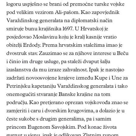
logoru uspješno se brani od premoćne turske vojske
pod velikim vezirom Ali-pašom. Kao zapovjednik
Varaždinskog generalata na diplomatski način
smiruje bunu krajišnika 1697. U Hrvatskoj je
posjedovao Moslavinu koju je kralj kasnije vratio
obitelji Erdody. Prema hrvatskim staležima imao je
dvostruk stav. Zauzimao se za njihove interese u Beču
i činio im druge usluge, pa staleži dvaput šalju
izaslanstva da mu izraze zahvalnost. Ipak je nastojao
zadržati novoosvojene krajeve između Kupe i Une za
Petrinjsku kapetaniju Varaždinskog generalata i tako
onemogućiti stvaranje Banske krajine na tom
području. Kao pretjerano oprezan vojskovođa znao se
zamjeriti i caru i dvorskim krugovima, a dolazio je u
česte sukobe s drugim generalima, pa i samim
princom Eugenom Savojskim. Pod konac života
gurnut u sjenu, ipak je odlikovan Zlatnim runom,