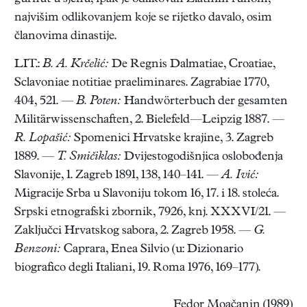
najvišim odlikovanjem koje se rijetko davalo, osim
članovima dinastije.
LIT.:
B. A. Krčelić:
De Regnis Dalmatiae, Croatiae,
Sclavoniae notitiae praeliminares. Zagrabiae 1770,
404, 521. —
B. Poten:
Handwörterbuch der gesamten
Militärwissenschaften, 2. Bielefeld—Leipzig 1887. —
R. Lopašić:
Spomenici Hrvatske krajine, 3. Zagreb
1889. —
T. Smičiklas:
Dvijestogodišnjica oslobođenja
Slavonije, 1. Zagreb 1891, 138, 140–141. —
A. Ivić:
Migracije Srba u Slavoniju tokom 16, 17. i 18. stoleća.
Srpski etnografski zbornik, 7926, knj. XXXVI/21. —
Zaključci Hrvatskog sabora, 2. Zagreb 1958. —
G.
Benzoni:
Caprara, Enea Silvio (u: Dizionario
biografico degli Italiani, 19. Roma 1976, 169–177).
Fedor Moačanin (1989)