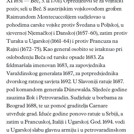
XI 1631 — Beč, 3. II 1701). Opredijelivši se za vojnički
poziv, seli u Beč. S austrijskim vojskovođom grofom
Raimundom Montecuccolijem sudjelovao u
pohodima carske vojske protiv Švedana u Poljskoj, u
sjevernoj Njemačkoj i Danskoj (1657–60), zatim protiv
Turaka u Ugarskoj (1661–64) i protiv Francuza na
Rajni (1672–75). Kao general osobito se istaknuo pri
oslobođenju Beča od turske opsade 1683. Za
feldmaršala imenovan 1683, za zapovjednika
Varaždinskog generalata 1687, za potpredsjednika
dvorskog ratnog savjeta 1692. U Slavoniji ratuje 1687.
pod komandom generala Dünewalda. Sljedeće godine
zauzima Ilok i Petrovaradin. Sudjeluje u borbama za
Beograd 1688, te uz pomoć graditelja Carnare
utvrđuje grad. Iduće godine ponovo ratuje u Srbiji, a
zatim u Francuskoj, Italiji i Ugarskoj. God. 1694. vodi
u Ugarskoj slabu glavnu armiju i u petrovaradinskom