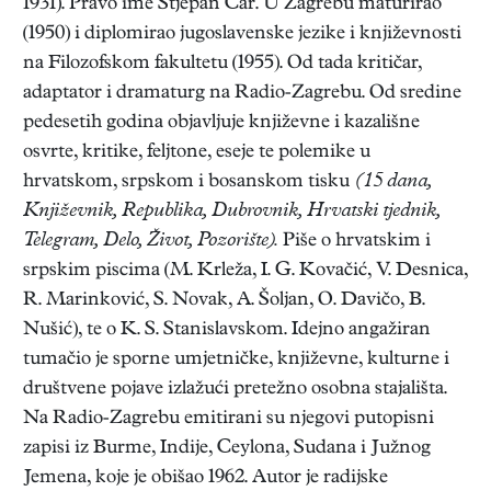
1931). Pravo ime Stjepan Car. U Zagrebu maturirao
(1950) i diplomirao jugoslavenske jezike i književnosti
na Filozofskom fakultetu (1955). Od tada kritičar,
adaptator i dramaturg na Radio-Zagrebu. Od sredine
pedesetih godina objavljuje književne i kazališne
osvrte, kritike, feljtone, eseje te polemike u
hrvatskom, srpskom i bosanskom tisku
(15 dana,
Književnik, Republika, Dubrovnik, Hrvatski tjednik,
Telegram, Delo, Život, Pozorište).
Piše o hrvatskim i
srpskim piscima (M. Krleža, I. G. Kovačić, V. Desnica,
R. Marinković, S. Novak, A. Šoljan, O. Davičo, B.
Nušić), te o K. S. Stanislavskom. Idejno angažiran
tumačio je sporne umjetničke, književne, kulturne i
društvene pojave izlažući pretežno osobna stajališta.
Na Radio-Zagrebu emitirani su njegovi putopisni
zapisi iz Burme, Indije, Ceylona, Sudana i Južnog
Jemena, koje je obišao 1962. Autor je radijske