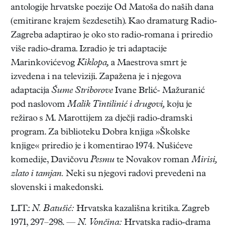
antologije hrvatske poezije Od Matoša do naših dana
(emitirane krajem šezdesetih). Kao dramaturg Radio-
Zagreba adaptirao je oko sto radio-romana i priredio
više radio-drama. Izradio je tri adaptacije
Marinkovićevog
Kiklopa,
a Maestrova smrt je
izvedena i na televiziji. Zapažena je i njegova
adaptacija
Šume Striborove
Ivane Brlić- Mažuranić
pod naslovom
Malik Tintilinić i drugovi,
koju je
režirao s M. Marottijem za dječji radio-dramski
program. Za biblioteku Dobra knjiga »Školske
knjige« priredio je i komentirao 1974. Nušićeve
komedije, Davičovu
Pesmu
te Novakov roman
Mirisi,
zlato i tamjan.
Neki su njegovi radovi prevedeni na
slovenski i makedonski.
LIT.:
N. Batušić:
Hrvatska kazališna kritika. Zagreb
1971, 297–298. —
N. Vončina:
Hrvatska radio-drama