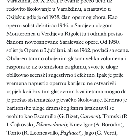
Varaždina, 23. X 1920). Pjevanje počeo učiti uz
redovito školovanje u Varaždinu, a nastavio u
Osijeku; gdje je od 1938. član opernog zbora. Kao
operni solist debitirao 1946. u Sarajevu ulogom
Monteronea u Verdijevu Rigolettu i odmah postao
članom novoosnovane Sarajevske opere. Od 1950.
solist je Opere u Ljubljani, ali se 1962. povlači sa scene.
Obdaren tamno obojenim glasom velika volumena i
raspona te uz to smislom za glumu, svoje je uloge
oblikovao scenski sugestivno i efektno. Ipak je prije
vremena napustio opernu karijeru ne ostvarivši
uspjeh koji bi s tim glasovnim kvalitetama mogao da
je prošao sistematsko pjevačko školovanje. Kreirao je
baritonske uloge dramskog žanra istaknuvši se
osobito kao Escamillo (G. Bizet,
Carmen
), Tomski (P.
I. Čajkovski,
Pikova dama
); Knez Igor (A. Borodin),
Tonio (R. Leoncavallo,
Pagliacci
), Jago (G. Verdi,