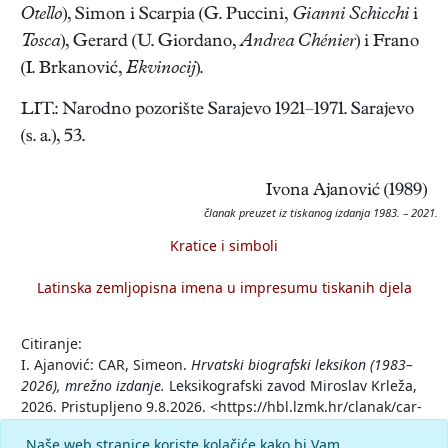
Otello
), Simon i Scarpia (G. Puccini,
Gianni Schicchi
i
Tosca
), Gerard (U. Giordano,
Andrea Chénier
) i Frano
(I. Brkanović,
Ekvinocij
).
LIT.: Narodno pozorište Sarajevo 1921–1971. Sarajevo
(s. a.), 53.
Ivona Ajanović (1989)
članak preuzet iz tiskanog izdanja 1983. – 2021.
Kratice i simboli
Latinska zemljopisna imena u impresumu tiskanih djela
Citiranje:
I. Ajanović: CAR, Simeon.
Hrvatski biografski leksikon (1983–
2026), mrežno izdanje.
Leksikografski zavod Miroslav Krleža,
2026. Pristupljeno 9.8.2026. <https://hbl.lzmk.hr/clanak/car-
simeon>.
Naše web stranice koriste kolačiće kako bi Vam