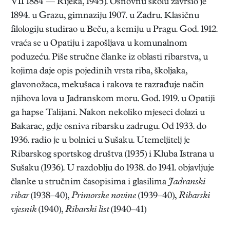
VII 1884 — Rijeka, 1945). Osnovnu školu završio je
1894. u Grazu, gimnaziju 1907. u Zadru. Klasičnu
filologiju studirao u Beču, a kemiju u Pragu. God. 1912.
vraća se u Opatiju i zapošljava u komunalnom
poduzeću. Piše stručne članke iz oblasti ribarstva, u
kojima daje opis pojedinih vrsta riba, školjaka,
glavonožaca, mekušaca i rakova te razrađuje način
njihova lova u Jadranskom moru. God. 1919. u Opatiji
ga hapse Talijani. Nakon nekoliko mjeseci dolazi u
Bakarac, gdje osniva ribarsku zadrugu. Od 1933. do
1936. radio je u bolnici u Sušaku. Utemeljitelj je
Ribarskog sportskog društva (1935) i Kluba Istrana u
Sušaku (1936). U razdoblju do 1938. do 1941. objavljuje
članke u stručnim časopisima i glasilima
Jadranski
ribar
(1938–40),
Primorske novine
(1939–40),
Ribarski
vjesnik
(1940),
Ribarski list
(1940–41)