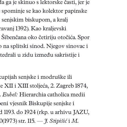
ga je skinuo s lektorske časti, jer je
 spominje se kao kolektor papinske
. senjskim biskupom, a kralj
vanj 1392). Kao kraljevski
 Šibenčana oko četiriju otočića. Spor
o na splitski sinod. Njegov sinovac i
edrali u zidu između sakristije i
upijah senjske i modruške ili
XII i XIII stoljeća, 2. Zagreb 1874,
. Eubel:
Hierarchia catholica medii
ni vjesnik Biskupije senjske i
 1193. do 1924 (rkp. u arhivu JAZU,
(1973) str. 115. —
J. Stipišić
i
M.