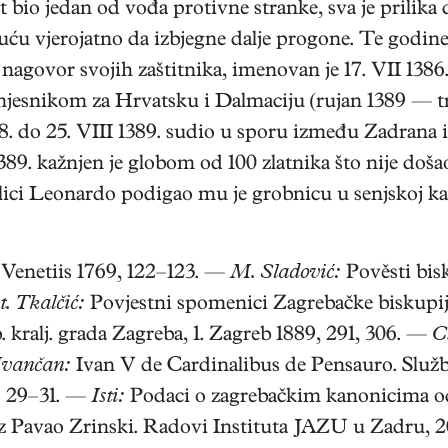
io jedan od vođa protivne stranke, sva je prilika da 
ću vjerojatno da izbjegne dalje progone. Te godine
nagovor svojih zaštitnika, imenovan je 17. VII 1386
esnikom za Hrvatsku i Dalmaciju (rujan 1389 — tra
8. do 25. VIII 1389. sudio u sporu između Zadrana i
389. kažnjen je globom od 100 zlatnika što nije doša
lici Leonardo podigao mu je grobnicu u senjskoj kat
 Venetiis 1769, 122–123. —
M. Sladović:
Pověsti bisk
t. Tkalčić:
Povjestni spomenici Zagrebačke biskupije 
 kralj. grada Zagreba, 1. Zagreb 1889, 291, 306. —
C
 Ivančan:
Ivan V de Cardinalibus de Pensauro. Službe
r. 29–31. —
Isti:
Podaci o zagrebačkim kanonicima od
 Pavao Zrinski. Radovi Instituta JAZU u Zadru, 20