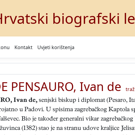
rvatski biografski l
konu
Kontakt
Uvjeti korištenja
E PENSAURO, Ivan de
traži
, Ivan de
,
senjski biskup i diplomat (Pesaro, Ita
jerojatno u Padovi. U spisima zagrebačkog Kaptola s
Jalševec. Bio je također generalni vikar zagrebačko
vinca (1382) stao je na stranu udove kraljice Jelisav