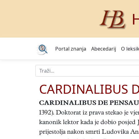
H
Portal znanja
Abecedarij
O leksi
CARDINALIBUS D
CARDINALIBUS DE PENSAURO
1392). Doktorat iz prava stekao je v
kanonik lektor kada je dobio posjed 
prijestolja nakon smrti Ludovika Anžu