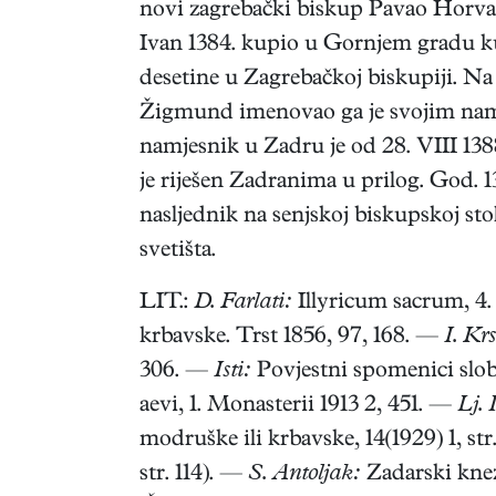
novi zagrebački biskup Pavao Horvat b
Ivan 1384. kupio u Gornjem gradu ku
desetine u Zagrebačkoj biskupiji. Na 
Žigmund imenovao ga je svojim namj
namjesnik u Zadru je od 28. VIII 138
je riješen Zadranima u prilog. God. 1
nasljednik na senjskoj biskupskoj sto
svetišta.
LIT.:
D. Farlati:
Illyricum sacrum, 4.
krbavske. Trst 1856, 97, 168. —
I. Krs
306. —
Isti:
Povjestni spomenici slob.
aevi, 1. Monasterii 1913 2, 451. —
Lj.
modruške ili krbavske, 14(1929) 1, st
str. 114). —
S. Antoljak:
Zadarski knez