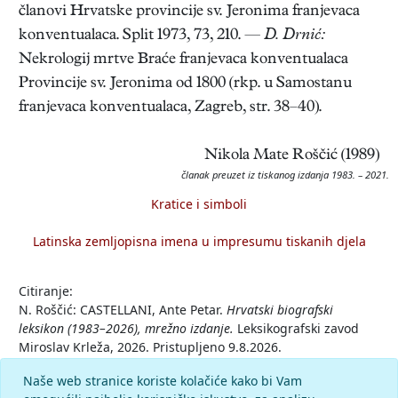
članovi Hrvatske provincije sv. Jeronima franjevaca
konventualaca. Split 1973, 73, 210. —
D. Drnić:
Nekrologij mrtve Braće franjevaca konventualaca
Provincije sv. Jeronima od 1800 (rkp. u Samostanu
franjevaca konventualaca, Zagreb, str. 38–40).
Nikola Mate Roščić (1989)
članak preuzet iz tiskanog izdanja 1983. – 2021.
Kratice i simboli
Latinska zemljopisna imena u impresumu tiskanih djela
Citiranje:
N. Roščić: CASTELLANI, Ante Petar.
Hrvatski biografski
leksikon (1983–2026), mrežno izdanje.
Leksikografski zavod
Miroslav Krleža, 2026. Pristupljeno 9.8.2026.
<https://hbl.lzmk.hr/clanak/castellani-ante-petar>.
Naše web stranice koriste kolačiće kako bi Vam