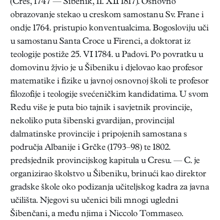
(Cres, 1747 — Šibenik, 11. XII 1817). Osnovno
obrazovanje stekao u creskom samostanu Sv. Frane i
ondje 1764. pristupio konventualcima. Bogosloviju uči
u samostanu Santa Croce u Firenci, a doktorat iz
teologije postiže 25. VI 1784. u Padovi. Po povratku u
domovinu žjvio je u Šibeniku i djelovao kao profesor
matematike i fizike u javnoj osnovnoj školi te profesor
filozofije i teologije svećeničkim kandidatima. U svom
Redu više je puta bio tajnik i savjetnik provincije,
nekoliko puta šibenski gvardijan, provincijal
dalmatinske provincije i pripojenih samostana s
područja Albanije i Grčke (1793–98) te 1802.
predsjednik provincijskog kapitula u Cresu. — C. je
organizirao školstvo u Šibeniku, brinući kao direktor
gradske škole oko podizanja učiteljskog kadra za javna
učilišta. Njegovi su učenici bili mnogi ugledni
Šibenčani, a među njima i Niccolo Tommaseo.