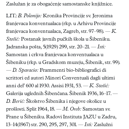
Zaslužan je za obogaćenje samostanske knjižnice.
LIT.:
B. Polonijo:
Kronika Provincije sv. Jeronima
franjevaca konventualaca (rkp. u Arhivu Provincije
franjevaca konventualaca, Zagreb, str. 97–98). —
K.
Stošić:
Postanak javnih pučkih škola u Šibeniku.
Jadranska pošta, 5(1929) 299, str. 20–21. —
Isti:
Samostan i crkva franjevaca konventualaca u
Šibeniku (rkp. u Gradskom muzeju, Šibenik, str. 99).
—
D. Sparacio:
Frammenti bio-bibliografici di
scrittori ed autori Minori Conventuali dagli ultimi
anni del’ 600 al 1930. Assisi 1931, 53. —
K. Stošić:
Galerija uglednih Šibenčana. Šibenik 1936, 16–17. —
D. Berić:
Školstvo Šibenika i njegove okolice u
prošlosti. Split 1964, 18. —
M. Oreb:
Samostan sv.
Frane u Šibeniku. Radovi Instituta JAZU u Zadru,
13–14(1967) str. 290, 295, 297, 301. —
Isti:
Zaslužni