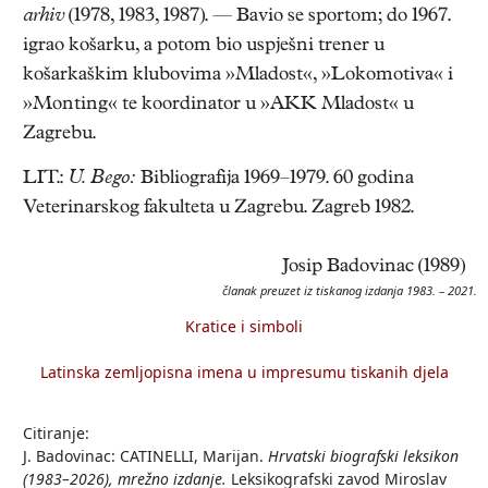
arhiv
(1978, 1983, 1987). — Bavio se sportom; do 1967.
igrao košarku, a potom bio uspješni trener u
košarkaškim klubovima »Mladost«, »Lokomotiva« i
»Monting« te koordinator u »AKK Mladost« u
Zagrebu.
LIT.:
U. Bego:
Bibliografija 1969–1979. 60 godina
Veterinarskog fakulteta u Zagrebu. Zagreb 1982.
Josip Badovinac (1989)
članak preuzet iz tiskanog izdanja 1983. – 2021.
Kratice i simboli
Latinska zemljopisna imena u impresumu tiskanih djela
Citiranje:
J. Badovinac: CATINELLI, Marijan.
Hrvatski biografski leksikon
(1983–2026), mrežno izdanje.
Leksikografski zavod Miroslav