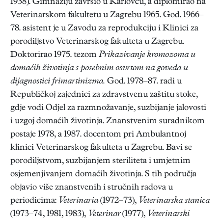
1938). Gimnaziju završio u Karlovcu, a diplomirao na
Veterinarskom fakultetu u Zagrebu 1965. God. 1966–
78. asistent je u Zavodu za reprodukciju i Klinici za
porodiljstvo Veterinarskog fakulteta u Zagrebu.
Doktorirao 1975. tezom
Prikazivanje kromozoma u
domaćih životinja s posebnim osvrtom na goveda u
dijagnostici frimartinizma.
God. 1978–87. radi u
Republičkoj zajednici za zdravstvenu zaštitu stoke,
gdje vodi Odjel za razmnožavanje, suzbijanje jalovosti
i uzgoj domaćih životinja. Znanstvenim suradnikom
postaje 1978, a 1987. docentom pri Ambulantnoj
klinici Veterinarskog fakulteta u Zagrebu. Bavi se
porodiljstvom, suzbijanjem steriliteta i umjetnim
osjemenjivanjem domaćih životinja. S tih područja
objavio više znanstvenih i stručnih radova u
periodicima:
Veterinaria
(1972–73),
Veterinarska stanica
(1973–74, 1981, 1983),
Veterinar
(1977),
Veterinarski