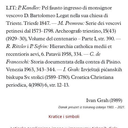
LIT.:
P. Kandler:
Pel fausto ingresso di monsignor
vescovo D. Bartolomeo Legat nella sua chiesa di
Trieste. Triesfe 1847. —
M. Premrou:
Serie dei vescovi
petinesi dal 1573–1798. Archeografo triestino, 15(43)
(1929–30), Volume del centenario – Parte I, str. 390. —
R. Ritzler
i
P. Sefrin:
Hierarchia catholica medii et
recentioris aevi, 6. Patavii 1958, 334. —
C. de
Franceschi:
Storia doeumentata della contea di Pisino.
Venezia 1963, 343–344. —
I. Grah:
Izvještaji pićanskih
biskupa Sv. stolici (1589–1780). Croatica Christiana
periodica, 4(1980) 6, str. 12–13.
Ivan Grah (1989)
članak preuzet iz tiskanog izdanja 1983. – 2021.
Kratice i simboli