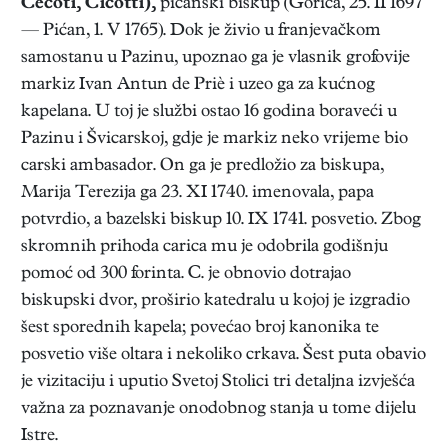
Cecoti, Cicotti),
pićanski biskup (Gorica, 25. II 1697
— Pićan, 1. V 1765). Dok je živio u franjevačkom
samostanu u Pazinu, upoznao ga je vlasnik grofovije
markiz Ivan Antun de Priè i uzeo ga za kućnog
kapelana. U toj je službi ostao 16 godina boraveći u
Pazinu i Švicarskoj, gdje je markiz neko vrijeme bio
carski ambasador. On ga je predložio za biskupa,
Marija Terezija ga 23. XI 1740. imenovala, papa
potvrdio, a bazelski biskup 10. IX 1741. posvetio. Zbog
skromnih prihoda carica mu je odobrila godišnju
pomoć od 300 forinta. C. je obnovio dotrajao
biskupski dvor, proširio katedralu u kojoj je izgradio
šest sporednih kapela; povećao broj kanonika te
posvetio više oltara i nekoliko crkava. Šest puta obavio
je vizitaciju i uputio Svetoj Stolici tri detaljna izvješća
važna za poznavanje onodobnog stanja u tome dijelu
Istre.