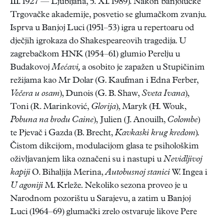
III. 1927 — Ljubljana, 5. XI. 1989). Nakon banjolučke
Trgovačke akademije, posvetio se glumačkom zvanju.
Isprva u Banjoj Luci (1951–53) igra u repertoaru od
dječjih igrokaza do Shakespeareovih tragedija. U
zagrebačkom HNK (1954–61) glumio Perelju u
Budakovoj
Mećavi,
a osobito je zapažen u Stupičinim
režijama kao Mr Dolar (G. Kaufman i Edna Ferber,
Večera u osam
), Dunois (G. B. Shaw,
Sveta Ivana
),
Toni (R. Marinković,
Glorija
), Maryk (H. Wouk,
Pobuna na brodu Caine
), Julien (J. Anouilh,
Colombe
)
te Pjevač i Gazda (B. Brecht,
Kavkaski krug kredom
).
Čistom dikcijom, modulacijom glasa te psihološkim
oživljavanjem lika označeni su i nastupi u
Nevidljivoj
kapiji
O. Bihaljija Merina,
Autobusnoj stanici
W. Ingea i
U agoniji
M. Krleže. Nekoliko sezona proveo je u
Narodnom pozorištu u Sarajevu, a zatim u Banjoj
Luci (1964–69) glumački zrelo ostvaruje likove Pere