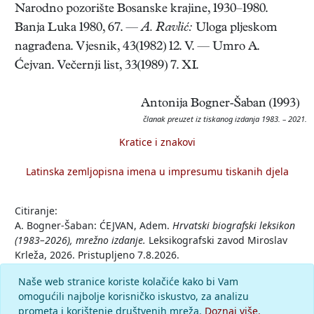
Narodno pozorište Bosanske krajine, 1930–1980.
Banja Luka 1980, 67. —
A. Ravlić:
Uloga pljeskom
nagrađena. Vjesnik, 43(1982) 12. V. — Umro A.
Ćejvan. Večernji list, 33(1989) 7. XI.
Antonija Bogner-Šaban (1993)
članak preuzet iz tiskanog izdanja 1983. – 2021.
Kratice i znakovi
Latinska zemljopisna imena u impresumu tiskanih djela
Citiranje:
A. Bogner-Šaban: ĆEJVAN, Adem.
Hrvatski biografski leksikon
(1983–2026), mrežno izdanje.
Leksikografski zavod Miroslav
Krleža, 2026. Pristupljeno 7.8.2026.
<https://hbl.lzmk.hr/clanak/cejvan-adem>.
Naše web stranice koriste kolačiće kako bi Vam
omogućili najbolje korisničko iskustvo, za analizu
Komentar
prometa i korištenje društvenih mreža.
Doznaj više.