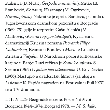
Kalenića (B. Nušić,
Gospođa ministarka
), Mitke (B.
Stanković,
Koštana
), Hasanage (M. Ogrizović,
Hasanaginica
). Nakratko je opet u Sarajevu, pa onda u
Jugoslovenskom dramskom pozorištu u Beogradu
(1969–79), gdje interpretira Gašu Alapića (M.
Matković,
General i njegov lakrdijaš
), Kyrialesa u
dramatizaciji Krležina romana
Povratak Filipa
Latinovicza,
Evansa u Bondovu
Moru
te Lukača u
Krležinu
Vučjaku.
U Narodnom pozorištu Bosanske
krajine u Banjoj Luci režirao je
Zonu Zamfirovu
S.
Sremca (1965) i
Ljubav pod kišobranom
U. Kovačevića
(1966). Nastupio u dvadesetak filmova (za ulogu u
Lisicama
K. Papića nagrađen na Festivalu u Puli 1970)
te u TV dramama.
LIT.:
P. Volk:
Beogradske scene. Pozorišni život
Beograda 1944–1974. Beograd 1978. —
M. Šukalo: