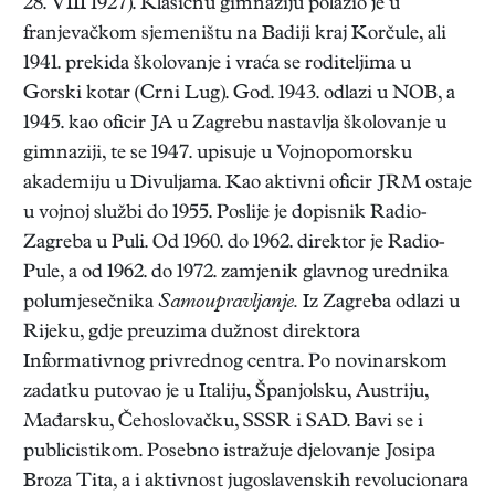
28. VIII 1927). Klasičnu gimnaziju polazio je u
franjevačkom sjemeništu na Badiji kraj Korčule, ali
1941. prekida školovanje i vraća se roditeljima u
Gorski kotar (Crni Lug). God. 1943. odlazi u NOB, a
1945. kao oficir JA u Zagrebu nastavlja školovanje u
gimnaziji, te se 1947. upisuje u Vojnopomorsku
akademiju u Divuljama. Kao aktivni oficir JRM ostaje
u vojnoj službi do 1955. Poslije je dopisnik Radio-
Zagreba u Puli. Od 1960. do 1962. direktor je Radio-
Pule, a od 1962. do 1972. zamjenik glavnog urednika
polumjesečnika
Samoupravljanje.
Iz Zagreba odlazi u
Rijeku, gdje preuzima dužnost direktora
Informativnog privrednog centra. Po novinarskom
zadatku putovao je u Italiju, Španjolsku, Austriju,
Mađarsku, Čehoslovačku, SSSR i SAD. Bavi se i
publicistikom. Posebno istražuje djelovanje Josipa
Broza Tita, a i aktivnost jugoslavenskih revolucionara