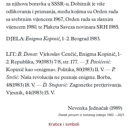
za njihova boravka u SSSR-u. Dobitnik je više
odlikovanja i priznanja, među kojima su Orden rada
sa srebrnim vijencem 1967, Orden rada sa zlatnim
vijencem 1980. te Plaketa Saveza novinara SRH 1985.
DJELA:
Enigma Kopinič,
1–2. Beograd 1983.
LIT.:
B. Donat:
Vjekoslav Cenčić, Enigma Kopinič, 1–
2. Republika, 39(1983) 7/8, str. 177. —
J. Pavićević:
Kopinič kao »enigma«. Politika, 80(1983) 11. V. —
P.
Strčić:
Naša revolucija ne poznaje enigme. Borba,
48(1983) 18. V. —
D. Stuparić:
Zagonetke pretjerivanja.
Vjesnik, 44(1983) 15. V.
Nevenka Jednačak (1989)
članak preuzet iz tiskanog izdanja 1983. – 2021.
Kratice i simboli