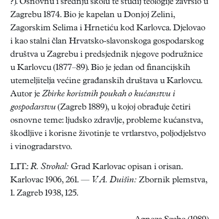
?). Osnovnu i srednju školu te studij teologije završio u
Zagrebu 1874. Bio je kapelan u Donjoj Zelini,
Zagorskim Selima i Hrnetiću kod Karlovca. Djelovao
i kao stalni član Hrvatsko-slavonskoga gospodarskog
društva u Zagrebu i predsjednik njegove podružnice
u Karlovcu (1877–89). Bio je jedan od financijskih
utemeljitelja većine građanskih društava u Karlovcu.
Autor je
Zbirke koristnih poukah o kućanstvu i
gospodarstvu
(Zagreb 1889), u kojoj obrađuje četiri
osnovne teme: ljudsko zdravlje, probleme kućanstva,
škodljive i korisne životinje te vrtlarstvo, poljodjelstvo
i vinogradarstvo.
LIT.:
R. Strohal:
Grad Karlovac opisan i orisan.
Karlovac 1906, 261. —
V. A. Duišin:
Zbornik plemstva,
1. Zagreb 1938, 125.