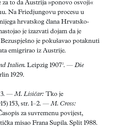
se za to da Austrija »ponovo osvoji«
kanu. Na Friedjungovu procesu u
snijega hrvatskog člana Hrvatsko-
stojao je izazvati dojam da je
n. Bezuspješno je pokušavao potaknuti
ta emigrirao iz Austrije.
d Italien.
Leipzig 1907². —
Die
lin 1929.
113. —
M. Lisičar:
Tko je
5) 153, str. 1–2. —
M. Cross:
 Časopis za suvremenu povijest,
tička misao Frana Supila. Split 1988.