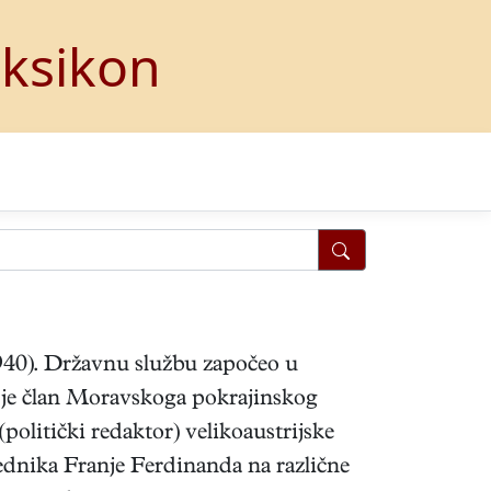
eksikon
 1940). Državnu službu započeo u
o je član Moravskoga pokrajinskog
olitički redaktor) velikoaustrijske
ednika Franje Ferdinanda na različne