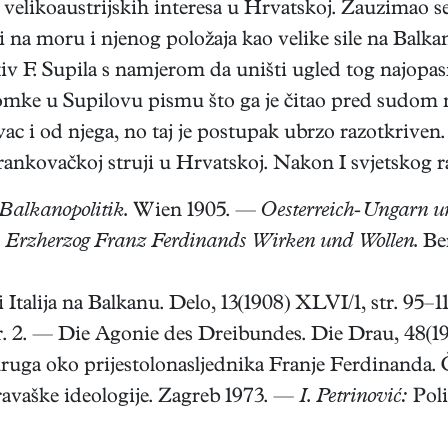
ju velikoaustrijskih interesa u Hrvatskoj. Zauzimao 
ći na moru i njenog položaja kao velike sile na Bal
iv F. Supila s namjerom da uništi ugled tog najopa
lomke u Supilovu pismu što ga je čitao pred sudom na
ovac i od njega, no taj je postupak ubrzo razotkrive
ankovačkoj struji u Hrvatskoj. Nakon I svjetskog ra
Balkanopolitik.
Wien 1905. —
Oesterreich-Ungarn un
—
Erzherzog Franz Ferdinands Wirken und Wollen.
Ber
i Italija na Balkanu. Delo, 13(1908) XLVI/1, str. 95–
. 2. — Die Agonie des Dreibundes. Die Drau, 48(191
kruga oko prijestolonasljednika Franje Ferdinanda.
ravaške ideologije. Zagreb 1973. —
I. Petrinović:
Poli