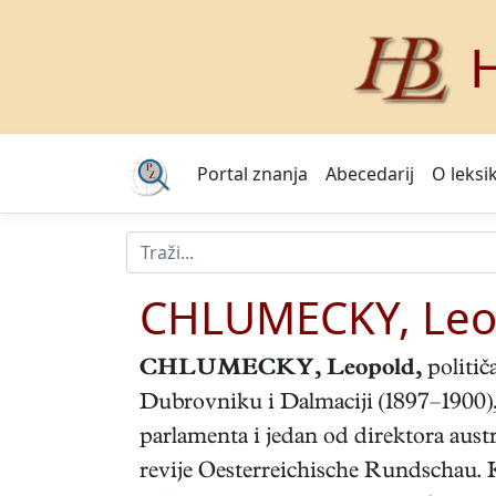
H
Portal znanja
Abecedarij
O leksi
CHLUMECKY, Leo
CHLUMECKY, Leopold
,
politič
Dubrovniku i Dalmaciji (1897–1900), 
parlamenta i jedan od direktora aust
revije Oesterreichische Rundschau. K