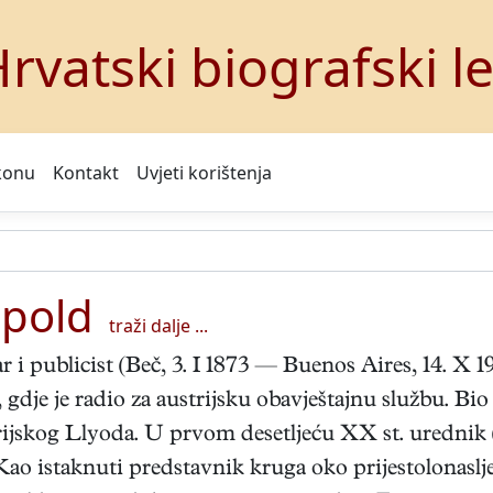
rvatski biografski l
konu
Kontakt
Uvjeti korištenja
pold
traži dalje ...
ar i publicist (Beč, 3. I 1873 — Buenos Aires, 14. X
gdje je radio za austrijsku obavještajnu službu. Bi
rijskog Llyoda. U prvom desetljeću XX st. urednik (p
ao istaknuti predstavnik kruga oko prijestolonaslj