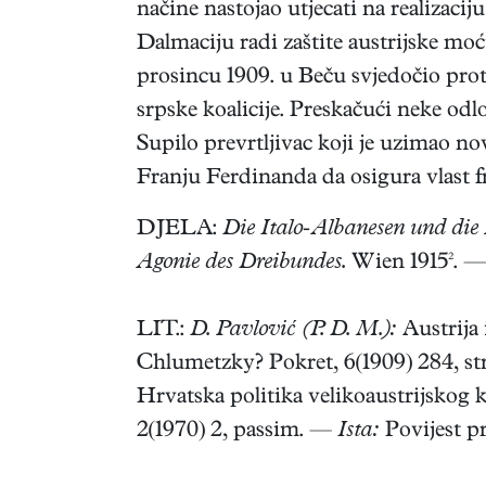
načine nastojao utjecati na realizaci
Dalmaciju radi zaštite austrijske mo
prosincu 1909. u Beču svjedočio prot
srpske koalicije. Preskačući neke od
Supilo prevrtljivac koji je uzimao n
Franju Ferdinanda da osigura vlast fr
DJELA:
Die Italo-Albanesen und die 
Agonie des Dreibundes.
Wien 1915². 
LIT.:
D. Pavlović (P. D. M.):
Austrija 
Chlumetzky? Pokret, 6(1909) 284, str
Hrvatska politika velikoaustrijskog 
2(1970) 2, passim. —
Ista:
Povijest p