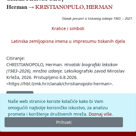
Herman
→
KRISTIANOPULO, HERMAN
članak preuzet iz tiskanog izdanja 1983. – 2021.
Kratice i simboli
Latinska zemljopisna imena u impresumu tiskanih djela
Citiranje:
CHRISTIANOPOLO, Herman.
Hrvatski biografski leksikon
(1983–2026), mrežno izdanje.
Leksikografski zavod Miroslav
Krleža, 2026. Pristupljeno 6.8.2026.
<https://hbl.lzmk.hr/clanak/christianopolo-herman>.
Komentar
Naše web stranice koriste kolačiće kako bi Vam
omogućili najbolje korisničko iskustvo, za analizu
prometa i korištenje društvenih mreža.
Doznaj više.
Prihvati
© 2026.
Leksikografski zavod
Miroslav Krleža