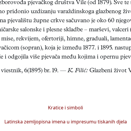
 zborovođa pjevačkog društva Vile (od 1879). Sve te s
o pridonio uzdizanju varaždinskoga glazbenog živ
pjevalištu župne crkve sačuvano je oko 60 njegov
rske salonske i plesne skladbe – marševi, valceri 
: 2 mise, rekvijem, ofertoriji, himne, graduali, lamen
com (sopran), koja je između 1877. i 1895. nastupa
je i odgojila više pjevača među kojima i opernu pje
viestnik, 6(1895) br. 19. —
K. Filić:
Glazbeni život V
Kratice i simboli
Latinska zemljopisna imena u impresumu tiskanih djela