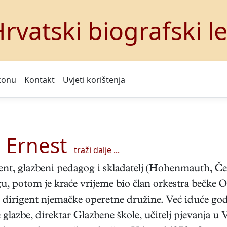
rvatski biografski l
konu
Kontakt
Uvjeti korištenja
 Ernest
traži dalje ...
ent, glazbeni pedagog i skladatelj (Hohenmauth, Če
u, potom je kraće vrijeme bio član orkestra bečke O
 dirigent njemačke operetne družine. Već iduće godi
lazbe, direktar Glazbene škole, učitelj pjevanja u V