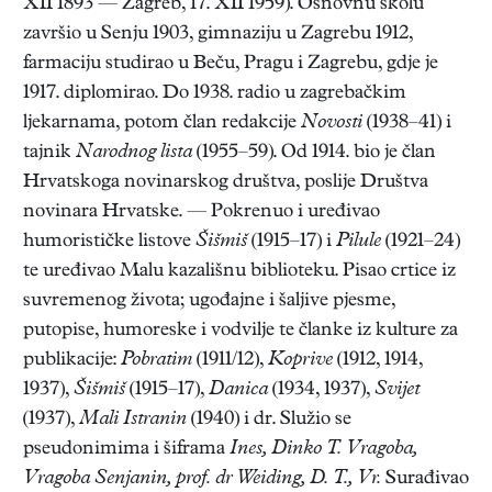
XII 1893 — Zagreb, 17. XII 1959). Osnovnu školu
završio u Senju 1903, gimnaziju u Zagrebu 1912,
farmaciju studirao u Beču, Pragu i Zagrebu, gdje je
1917. diplomirao. Do 1938. radio u zagrebačkim
ljekarnama, potom član redakcije
Novosti
(1938–41) i
tajnik
Narodnog lista
(1955–59). Od 1914. bio je član
Hrvatskoga novinarskog društva, poslije Društva
novinara Hrvatske. — Pokrenuo i uređivao
humorističke listove
Šišmiš
(1915–17) i
Pilule
(1921–24)
te uređivao Malu kazališnu biblioteku. Pisao crtice iz
suvremenog života; ugođajne i šaljive pjesme,
putopise, humoreske i vodvilje te članke iz kulture za
publikacije:
Pobratim
(1911/12),
Koprive
(1912, 1914,
1937),
Šišmiš
(1915–17),
Danica
(1934, 1937),
Svijet
(1937),
Mali Istranin
(1940) i dr. Služio se
pseudonimima i šiframa
Ines, Dinko T. Vragoba,
Vragoba Senjanin, prof. dr Weiding, D. T., Vr.
Surađivao