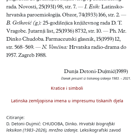
rada. Novosti, 25(1931) 98, str. 7. —
I. Esih:
Latinsko-
hrvatska paroemiologija. Obzor, 74(1933) 166, str. 2. —
B. Gršković (g.):
25-godišnjica književnog rada D. T.
Vragobe. Jutarnji list, 25(1936) 8732, str. 10. — Ph. Mr.
Dinko Chudoba. Farmaceutski glasnik, 15(1959) 12,
str. 568–569. —
N. Vonćina:
Hrvatska radio-drama do
1957. Zagreb 1988.
Dunja Detoni-Dujmić(1989)
članak preuzet iz tiskanog izdanja 1983. – 2021.
Kratice i simboli
Latinska zemljopisna imena u impresumu tiskanih djela
Citiranje:
D. Detoni-Dujmić: CHUDOBA, Dinko.
Hrvatski biografski
leksikon (1983–2026), mrežno izdanje.
Leksikografski zavod