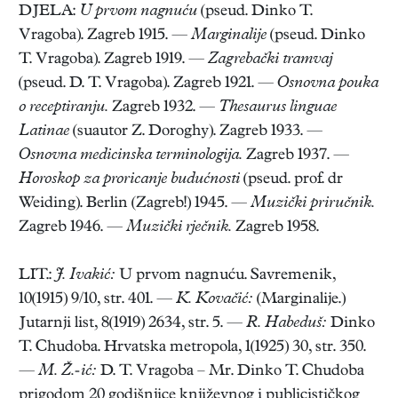
DJELA:
U prvom nagnuću
(pseud. Dinko T.
Vragoba). Zagreb 1915. —
Marginalije
(pseud. Dinko
T. Vragoba). Zagreb 1919. —
Zagrebački tramvaj
(pseud. D. T. Vragoba). Zagreb 1921. —
Osnovna pouka
o receptiranju.
Zagreb 1932. —
Thesaurus linguae
Latinae
(suautor Z. Doroghy). Zagreb 1933. —
Osnovna medicinska terminologija.
Zagreb 1937. —
Horoskop za proricanje budućnosti
(pseud. prof. dr
Weiding). Berlin (Zagreb!) 1945. —
Muzički priručnik.
Zagreb 1946. —
Muzički rječnik.
Zagreb 1958.
LIT.:
J. Ivakić:
U prvom nagnuću. Savremenik,
10(1915) 9/10, str. 401. —
K. Kovačić:
(Marginalije.)
Jutarnji list, 8(1919) 2634, str. 5. —
R. Habeduš:
Dinko
T. Chudoba. Hrvatska metropola, 1(1925) 30, str. 350.
—
M. Ž.-ić:
D. T. Vragoba – Mr. Dinko T. Chudoba
prigodom 20 godišnjice književnog i publicističkog