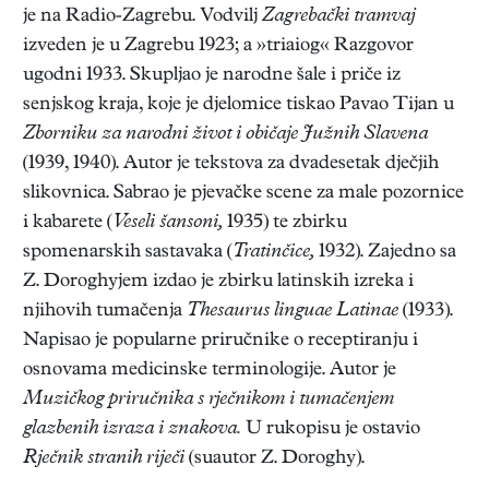
je na Radio-Zagrebu. Vodvilj
Zagrebački tramvaj
izveden je u Zagrebu 1923; a »triaiog« Razgovor
ugodni 1933. Skupljao je narodne šale i priče iz
senjskog kraja, koje je djelomice tiskao Pavao Tijan u
Zborniku za narodni život i običaje Južnih Slavena
(1939, 1940). Autor je tekstova za dvadesetak dječjih
slikovnica. Sabrao je pjevačke scene za male pozornice
i kabarete (
Veseli šansoni,
1935) te zbirku
spomenarskih sastavaka (
Tratinčice,
1932). Zajedno sa
Z. Doroghyjem izdao je zbirku latinskih izreka i
njihovih tumačenja
Thesaurus linguae Latinae
(1933).
Napisao je popularne priručnike o receptiranju i
osnovama medicinske terminologije. Autor je
Muzičkog priručnika s rječnikom i tumačenjem
glazbenih izraza i znakova.
U rukopisu je ostavio
Rječnik stranih riječi
(suautor Z. Doroghy).