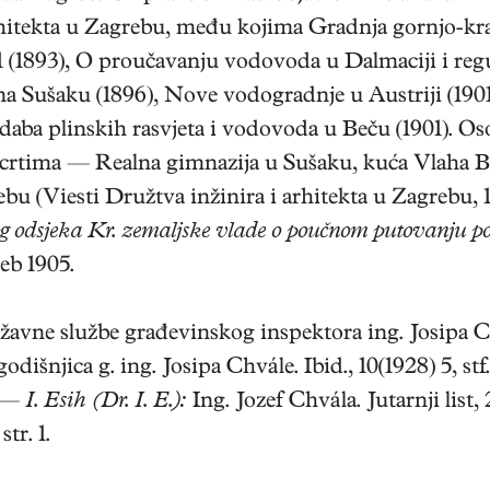
rhitekta u Zagrebu, među kojima Gradnja gornjo-kraj
1 (1893), O proučavanju vodovoda u Dalmaciji i reg
na Sušaku (1896), Nove vodogradnje u Austriji (190
daba plinskih rasvjeta i vodovoda u Beču (1901). Oso
nacrtima — Realna gimnazija u Sušaku, kuća Vlaha 
bu (Viesti Družtva inžinira i arhitekta u Zagrebu, 
og odsjeka Kr. zemaljske vlade o poučnom putovanju p
eb 1905.
avne službe građevinskog inspektora ing. Josipa Chvá
dišnjica g. ing. Josipa Chvále. Ibid., 10(1928) 5, s
. —
I. Esih (Dr. I. E.):
Ing. Jozef Chvála. Jutarnji list,
tr. 1.