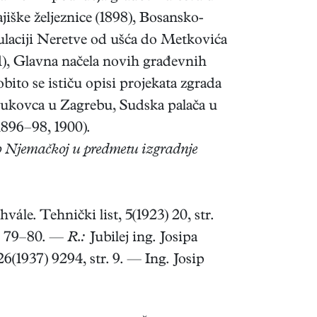
iške željeznice (1898), Bosansko-
ulaciji Neretve od ušća do Metkovića
1), Glavna načela novih građevnih
bito se ističu opisi projekata zgrada
Bukovca u Zagrebu, Sudska palača u
1896–98, 1900).
o Njemačkoj u predmetu izgradnje
le. Tehnički list, 5(1923) 20, str.
tf. 79–80. —
R.:
Jubilej ing. Josipa
 26(1937) 9294, str. 9. — Ing. Josip