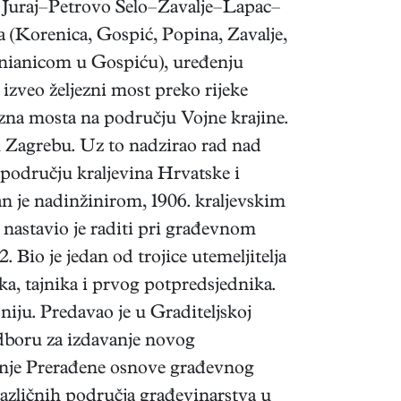
i Juraj–Petrovo Selo–Zavalje–Lapac–
 (Korenica, Gospić, Popina, Zavalje,
znianicom u Gospiću), uređenju
 izveo željezni most preko rijeke
ezna mosta na području Vojne krajine.
u Zagrebu. Uz to nadzirao rad nad
 području kraljevina Hrvatske i
an je nadinžinirom, 1906. kraljevskim
nastavio je raditi pri građevnom
Bio je jedan od trojice utemeljitelja
a, tajnika i prvog potpredsjednika.
niju. Predavao je u Graditeljskoj
 odboru za izdavanje novog
ljanje Prerađene osnove građevnog
 različnih područja građevinarstva u