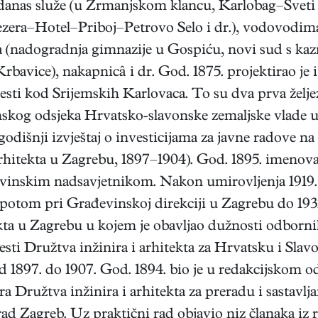
i danas služe (u Zrmanjskom klancu, Karlobag–Svet
ezera–Hotel–Priboj–Petrovo Selo i dr.), vodovodima
a (nadogradnja gimnazije u Gospiću, novi sud s ka
rbavice), nakapnicâ i dr. God. 1875. projektirao je i
esti kod Srijemskih Karlovaca. To su dva prva želj
inskog odsjeka Hrvatsko-slavonske zemaljske vlade 
dišnji izvještaj o investicijama za javne radove na
 arhitekta u Zagrebu, 1897–1904). God. 1895. imenov
evinskim nadsavjetnikom. Nakon umirovljenja 1919. 
potom pri Građevinskoj direkciji u Zagrebu do 1932. 
kta u Zagrebu u kojem je obavljao dužnosti odbornik
esti Družtva inžinira i arhitekta za Hrvatsku i Slavo
 od 1897. do 1907. God. 1894. bio je u redakcijskom
a Družtva inžinira i arhitekta za preradu i sastav
grad Zagreb. Uz praktični rad objavio niz članaka iz