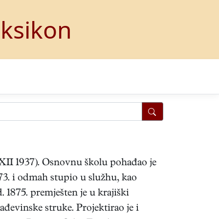
eksikon
. XII 1937). Osnovnu školu pohađao je
73. i odmah stupio u služhu, kao
 1875. premješten je u krajiški
đevinske struke. Projektirao je i