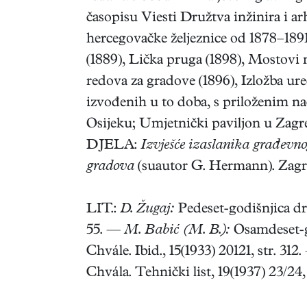
časopisu Viesti Družtva inžinira i a
hercegovačke željeznice od 1878–189
(1889), Lička pruga (1898), Mostovi 
redova za gradove (1896), Izložba ure
izvođenih u to doba, s priloženim 
Osijeku; Umjetnički paviljon u Zagre
DJELA:
Izvješće izaslanika građevn
gradova
(suautor G. Hermann). Zagr
LIT.:
D. Žugaj:
Pedeset-godišnjica drž
55. —
M. Babić (M. B.):
Osamdeset-go
Chvále. Ibid., 15(1933) 20121, str. 312
Chvála. Tehnički list, 19(1937) 23/24, s