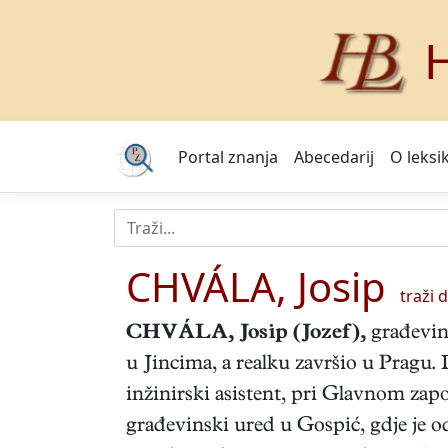
H
Portal znanja
Abecedarij
O leksi
CHVÁLA, Josip
traži da
CHVÁLA, Josip (Jozef)
,
građevins
u Jincima, a realku završio u Pragu
inžinirski asistent, pri Glavnom zapo
građevinski ured u Gospić, gdje je o