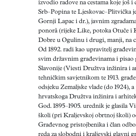
izvodio radove na cestama koje još 
Srb–Popina te Ljeskovac–Plitvička j
Gornji Lapac i dr.), javnim zgradam
ponorâ (rijeke Like, potoka Otuče i K
Dobre u Ogulinu i drugi, manji, na c
Od 1892. radi kao upravitelj građev
svim državnim građevinama i pisao go
Slavonije (Viesti Družtva inžinira i
tehničkim savjetnikom te 1913. građ
odsjeku Zemaljske vlade (do 1924), a 
hrvatskoga Družtva inžinira i arhite
God. 1895–1905. urednik je glasila Vi
školi (pri Kraljevskoj obrtnoj školi)
Građevnog pristojbenika i član odbor
reda za slobodni i kraljevski glavni 