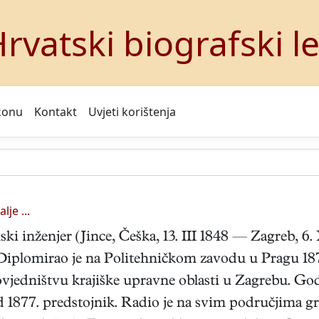
rvatski biografski l
konu
Kontakt
Uvjeti korištenja
lje ...
ki inženjer (Jince, Češka, 13. III 1848 — Zagreb, 6
. Diplomirao je na Politehničkom zavodu u Pragu 18
vjedništvu krajiške upravne oblasti u Zagrebu. God.
d 1877. predstojnik. Radio je na svim područjima gra