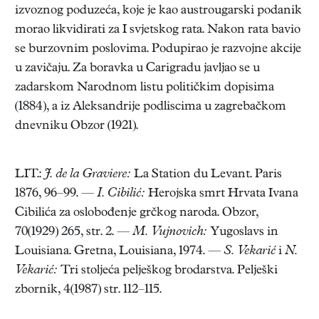
izvoznog poduzeća, koje je kao austrougarski podanik
morao likvidirati za I svjetskog rata. Nakon rata bavio
se burzovnim poslovima. Podupirao je razvojne akcije
u zavičaju. Za boravka u Carigradu javljao se u
zadarskom Narodnom listu političkim dopisima
(1884), a iz Aleksandrije podliscima u zagrebačkom
dnevniku Obzor (1921).
LIT.:
J. de la Graviere:
La Station du Levant. Paris
1876, 96–99. —
I. Cibilić:
Herojska smrt Hrvata Ivana
Cibilića za oslobođenje grčkog naroda. Obzor,
70(1929) 265, str. 2. —
M. Vujnovich:
Yugoslavs in
Louisiana. Gretna, Louisiana, 1974. —
S. Vekarić
i
N.
Vekarić:
Tri stoljeća pelješkog brodarstva. Pelješki
zbornik, 4(1987) str. 112–115.