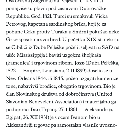
Oskorušna (Zagruda) na Pelješcu. U XVIII st.
ponajviše su plovili pod zastavom Dubrovačke
Republike. God. 1821. Turci su smaknuli Vicka
Petrovog, kapetana sardinskog brika, koji je za
pobune Grka protiv Turaka u Smirni pokušao neke
Grke spasiti na svoj brod. U početku XIX st. neki su
se Cibilići iz Dube Pelješke počeli iseljivati u SAD na
ušće Mississippija i baviti uzgojem školjkaša
(kamenica) i trgovinom ribom.
Jozo
(Duba Pelješka,
1822 — Empire, Louisiana, 2. II 1899) doselio se u
New Orleans 1844. ili 1845, počeo uzgajati kamenice
te se, nabavivši brodice, obogatio trgovinom. Bio je
član Slovinskog društva od dobročinstva (United
Slavonian Benevolent Association) i materijalno ga
podupirao.
Ivo
(Trpanj, 27. I 1861 — Aleksandrija,
Egipat, 26. XII 1931) je s ocem Ivanom bio u
Aleksandriji trgovac pa samostalan vlasnik uvozno-