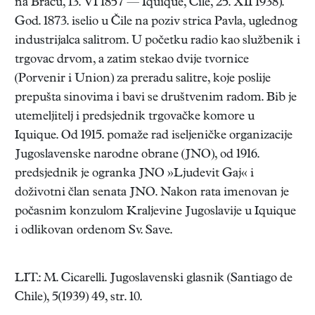
na Braču, 13. VI 1857 — Iquique, Čile, 25. XII 1938).
God. 1873. iselio u Čile na poziv strica Pavla, uglednog
industrijalca salitrom. U početku radio kao službenik i
trgovac drvom, a zatim stekao dvije tvornice
(Porvenir i Union) za preradu salitre, koje poslije
prepušta sinovima i bavi se društvenim radom. Bib je
utemeljitelj i predsjednik trgovačke komore u
Iquique. Od 1915. pomaže rad iseljeničke organizacije
Jugoslavenske narodne obrane (JNO), od 1916.
predsjednik je ogranka JNO »Ljudevit Gaj« i
doživotni član senata JNO. Nakon rata imenovan je
počasnim konzulom Kraljevine Jugoslavije u Iquique
i odlikovan ordenom Sv. Save.
LIT.: M. Cicarelli. Jugoslavenski glasnik (Santiago de
Chile), 5(1939) 49, str. 10.