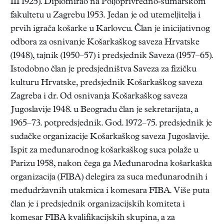
III 1925). Diplomirao na Poljoprivredno-šumarskom
fakultetu u Zagrebu 1953. Jedan je od utemeljitelja i
prvih igrača košarke u Karlovcu. Član je inicijativnog
odbora za osnivanje Košarkaškog saveza Hrvatske
(1948), tajnik (1950–57) i predsjednik Saveza (1957–65).
Istodobno član je predsjedništva Saveza za fizičku
kulturu Hrvatske, predsjednik Košarkaškog saveza
Zagreba i dr. Od osnivanja Košarkaškog saveza
Jugoslavije 1948. u Beogradu član je sekretarijata, a
1965–73. potpredsjednik. God. 1972–75. predsjednik je
sudačke organizacije Košarkaškog saveza Jugoslavije.
Ispit za međunarodnog košarkaškog suca polaže u
Parizu 1958, nakon čega ga Međunarodna košarkaška
organizacija (FIBA) delegira za suca međunarodnih i
međudržavnih utakmica i komesara FIBA. Više puta
član je i predsjednik organizacijskih komiteta i
komesar FIBA kvalifikacijskih skupina, a za