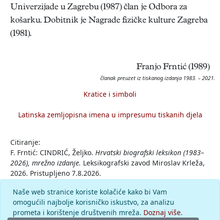
Univerzijade u Zagrebu (1987) član je Odbora za
košarku. Dobitnik je Nagrade fizičke kulture Zagreba
(1981).
Franjo Frntić (1989)
članak preuzet iz tiskanog izdanja 1983. – 2021.
Kratice i simboli
Latinska zemljopisna imena u impresumu tiskanih djela
Citiranje:
F. Frntić: CINDRIĆ, Željko.
Hrvatski biografski leksikon (1983–
2026), mrežno izdanje.
Leksikografski zavod Miroslav Krleža,
2026. Pristupljeno 7.8.2026.
<https://hbl.lzmk.hr/clanak/cindric-zeljko>.
Naše web stranice koriste kolačiće kako bi Vam
omogućili najbolje korisničko iskustvo, za analizu
Komentar
prometa i korištenje društvenih mreža.
Doznaj više.