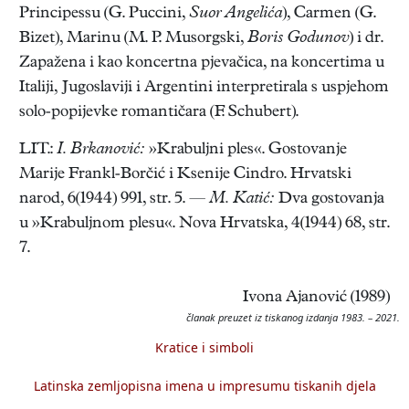
Principessu (G. Puccini,
Suor Angelića
), Carmen (G.
Bizet), Marinu (M. P. Musorgski,
Boris Godunov
) i dr.
Zapažena i kao koncertna pjevačica, na koncertima u
Italiji, Jugoslaviji i Argentini interpretirala s uspjehom
solo-popijevke romantičara (F. Schubert).
LIT.:
I. Brkanović:
»Krabuljni ples«. Gostovanje
Marije Frankl-Borčić i Ksenije Cindro. Hrvatski
narod, 6(1944) 991, str. 5. —
M. Katić:
Dva gostovanja
u »Krabuljnom plesu«. Nova Hrvatska, 4(1944) 68, str.
7.
Ivona Ajanović (1989)
članak preuzet iz tiskanog izdanja 1983. – 2021.
Kratice i simboli
Latinska zemljopisna imena u impresumu tiskanih djela