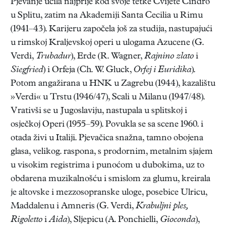
Pjevanje učila najprije kod svoje tetke Cvijete Cindro
u Splitu, zatim na Akademiji Santa Cecilia u Rimu
(1941–43). Karijeru započela još za studija, nastupajući
u rimskoj Kraljevskoj operi u ulogama Azucene (G.
Verdi,
Trubadur
), Erde (R. Wagner,
Rajnino zlato
i
Siegfried
) i Orfeja (Ch. W. Gluck,
Orfej i Euridika
).
Potom angažirana u HNK u Zagrebu (1944), kazalištu
»Verdi« u Trstu (1946/47), Scali u Milanu (1947/48).
Vrativši se u Jugoslaviju, nastupala u splitskoj i
osječkoj Operi (1955–59). Povukla se sa scene 1960. i
otada živi u Italiji. Pjevačica snažna, tamno obojena
glasa, velikog. raspona, s prodornim, metalnim sjajem
u visokim registrima i punoćom u dubokima, uz to
obdarena muzikalnošću i smislom za glumu, kreirala
je altovske i mezzosopranske uloge, posebice Ulricu,
Maddalenu i Amneris (G. Verdi,
Krabuljni ples,
Rigoletto
i
Aida
), Sljepicu (A. Ponchielli,
Gioconda
),