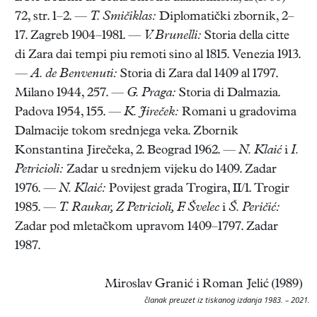
72, str. 1–2. —
T. Smičiklas:
Diplomatički zbornik, 2–
17. Zagreb 1904–1981. —
V. Brunelli:
Storia della citte
di Zara dai tempi piu remoti sino al 1815. Venezia 1913.
—
A. de Benvenuti:
Storia di Zara dal 1409 al 1797.
Milano 1944, 257. —
G. Praga:
Storia di Dalmazia.
Padova 1954, 155. —
K. Jireček:
Romani u gradovima
Dalmacije tokom srednjega veka. Zbornik
Konstantina Jirečeka, 2. Beograd 1962. —
N. Klaić
i
I.
Petricioli:
Zadar u srednjem vijeku do 1409. Zadar
1976. —
N. Klaić:
Povijest grada Trogira, II/1. Trogir
1985. —
T. Raukar, Z Petricioli, F. Švelec
i
Š. Peričić:
Zadar pod mletačkom upravom 1409–1797. Zadar
1987.
Miroslav Granić i Roman Jelić (1989)
članak preuzet iz tiskanog izdanja 1983. – 2021.