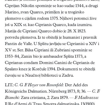
Ciprijan Nikolin spominje se kao sudac 1344, a drugi
Marino, zvan Quarco, primljen je u trogirsko
plemstvo s cijelim rodom 1375. Njihovi potomci žive
još u XIX st. kao Ciprianis Quarco, kada izumiru.
Matija de Cipriani Quarco dobio je 28. X 1823.
potvrdu plemstva. Iz te obitelji je humanist i pravnik
Fantin de Valle. U Splitu javljaju se Ciprianisi u XIV i
XV st. Ser. Bilsa Cipriani ili Zubriani spominje se
1353–84, Zanin bio je ambasador Splita 1373, a
Ciprianus condam Domini Canini de Ciprianis de
Spalato knez je Korčule 1394. Dokumenti te obitelji
čuvaju se u Naučnoj biblioteci u Zadru.
LIT.:
C. G. F. Heyer von Rosenfeld:
Der Adel des
Königreichs Dalmatien. Nürnberg 1873, 8; 36. —
C. F.
Bianchi:
Zara cristiana, 2. Zara 1879. —
F. Madirazza:
Il Re d’Armi di Trau. Smotra dalmatinska, 13(1900)