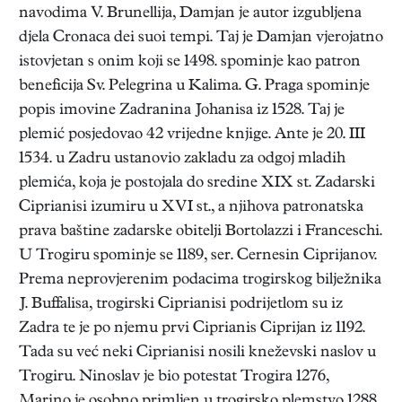
navodima V. Brunellija, Damjan je autor izgubljena
djela Cronaca dei suoi tempi. Taj je Damjan vjerojatno
istovjetan s onim koji se 1498. spominje kao patron
beneficija Sv. Pelegrina u Kalima. G. Praga spominje
popis imovine Zadranina Johanisa iz 1528. Taj je
plemić posjedovao 42 vrijedne knjige. Ante je 20. III
1534. u Zadru ustanovio zakladu za odgoj mladih
plemića, koja je postojala do sredine XIX st. Zadarski
Ciprianisi izumiru u XVI st., a njihova patronatska
prava baštine zadarske obitelji Bortolazzi i Franceschi.
U Trogiru spominje se 1189, ser. Cernesin Ciprijanov.
Prema neprovjerenim podacima trogirskog bilježnika
J. Buffalisa, trogirski Ciprianisi podrijetlom su iz
Zadra te je po njemu prvi Ciprianis Ciprijan iz 1192.
Tada su već neki Ciprianisi nosili kneževski naslov u
Trogiru. Ninoslav je bio potestat Trogira 1276,
Marino je osobno primljen u trogirsko plemstvo 1288,