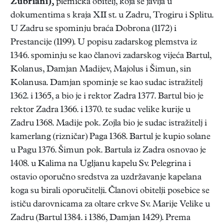
Zubriani),
plemićka obitelj, koja se javlja u
dokumentima s kraja XII st. u Zadru, Trogiru i Splitu.
U Zadru se spominju braća Dobrona (1172) i
Prestancije (1199). U popisu zadarskog plemstva iz
1346. spominju se kao članovi zadarskog vijeća Bartul,
Kolanus, Damjan Madijev, Majolus i Šimun, sin
Kolanusa. Damjan spominje se kao sudac istražitelj
1362. i 1365, a bio je i rektor Zadra 1377. Bartul bio je
rektor Zadra 1366. i 1370. te sudac velike kurije u
Zadru 1368. Madije pok. Zojla bio je sudac istražitelj i
kamerlang (rizničar) Paga 1368. Bartul je kupio solane
u Pagu 1376. Šimun pok. Bartula iz Zadra osnovao je
1408. u Kalima na Ugljanu kapelu Sv. Pelegrina i
ostavio oporučno sredstva za uzdržavanje kapelana
koga su birali oporučitelji. Članovi obitelji posebice se
ističu darovnicama za oltare crkve Sv. Marije Velike u
Zadru (Bartul 1384. i 1386, Damjan 1429). Prema