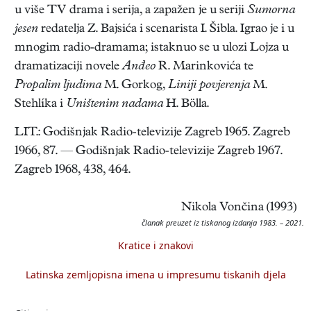
u više TV drama i serija, a zapažen je u seriji
Sumorna
jesen
redatelja Z. Bajsića i scenarista I. Šibla. Igrao je i u
mnogim radio-dramama; istaknuo se u ulozi Lojza u
dramatizaciji novele
Anđeo
R. Marinkovića te
Propalim ljudima
M. Gorkog,
Liniji povjerenja
M.
Stehlíka i
Uništenim nadama
H. Bölla.
LIT.: Godišnjak Radio-televizije Zagreb 1965. Zagreb
1966, 87. — Godišnjak Radio-televizije Zagreb 1967.
Zagreb 1968, 438, 464.
Nikola Vončina (1993)
članak preuzet iz tiskanog izdanja 1983. – 2021.
Kratice i znakovi
Latinska zemljopisna imena u impresumu tiskanih djela