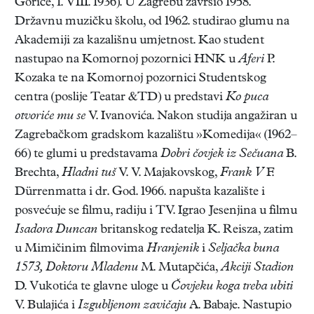
Gorice, 1. VIII. 1936). U Zagrebu završio 1958.
Državnu muzičku školu, od 1962. studirao glumu na
Akademiji za kazališnu umjetnost. Kao student
nastupao na Komornoj pozornici HNK u
Aferi
P.
Kozaka te na Komornoj pozornici Studentskog
centra (poslije Teatar &TD) u predstavi
Ko puca
otvoriće mu se
V. Ivanovića. Nakon studija angažiran u
Zagrebačkom gradskom kazalištu »Komedija« (1962–
66) te glumi u predstavama
Dobri čovjek iz Sečuana
B.
Brechta,
Hladni tuš
V. V. Majakovskog,
Frank V
F.
Dürrenmatta i dr. God. 1966. napušta kazalište i
posvećuje se filmu, radiju i TV. Igrao Jesenjina u filmu
Isadora Duncan
britanskog redatelja K. Reisza, zatim
u Mimičinim filmovima
Hranjenik
i
Seljačka buna
1573, Doktoru Mladenu
M. Mutapčića,
Akciji Stadion
D. Vukotića te glavne uloge u
Čovjeku koga treba ubiti
V. Bulajića i
Izgubljenom zavičaju
A. Babaje. Nastupio