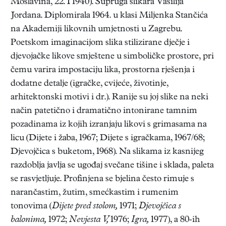
Moslavina, 22. I 1940). Supruga slikara Vasilija
Jordana. Diplomirala 1964. u klasi Miljenka Stančića
na Akademiji likovnih umjetnosti u Zagrebu.
Poetskom imaginacijom slika stilizirane dječje i
djevojačke likove smještene u simboličke prostore, pri
čemu varira impostaciju lika, prostorna rješenja i
dodatne detalje (igračke, cvijeće, životinje,
arhitektonski motivi i dr.). Ranije su joj slike na neki
način patetično i dramatično intonirane tamnim
pozadinama iz kojih izranjaju likovi s grimasama na
licu (Dijete i žaba, 1967; Dijete s igračkama, 1967/68;
Djevojčica s buketom, 1968). Na slikama iz kasnijeg
razdoblja javlja se ugođaj svečane tišine i sklada, paleta
se rasvjetljuje. Profinjena se bjelina često rimuje s
narančastim, žutim, smećkastim i rumenim
tonovima (
Dijete pred stolom,
1971;
Djevojčica s
balonima,
1972;
Nevjesta V,
1976;
Igra,
1977), a 80-ih