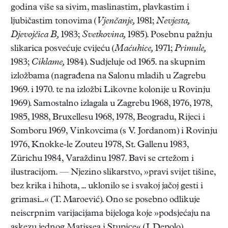
godina više sa sivim, maslinastim, plavkastim i
ljubičastim tonovima (
Vjenčanje,
1981;
Nevjesta,
Djevojčica B,
1983;
Svetkovina,
1985). Posebnu pažnju
slikarica posvećuje cvijeću (
Maćuhice,
1971;
Primule,
1983;
Ciklame,
1984). Sudjeluje od 1965. na skupnim
izložbama (nagrađena na Salonu mladih u Zagrebu
1969. i 1970. te na izložbi Likovne kolonije u Rovinju
1969). Samostalno izlagala u Zagrebu 1968, 1976, 1978,
1985, 1988, Bruxellesu 1968, 1978, Beogradu, Rijeci i
Somboru 1969, Vinkovcima (s V. Jordanom) i Rovinju
1976, Knokke-le Zouteu 1978, St. Gallenu 1983,
Zürichu 1984, Varaždinu 1987. Bavi se crtežom i
ilustracijom. — Njezino slikarstvo, »pravi svijet tišine,
bez krika i hihota, ... uklonilo se i svakoj jačoj gesti i
grimasi...« (T. Maroević). Ono se posebno odlikuje
neiscrpnim varijacijama bijeloga koje »podsjećaju na
askezu jednog Matissea i Stupice« (J. Depolo).