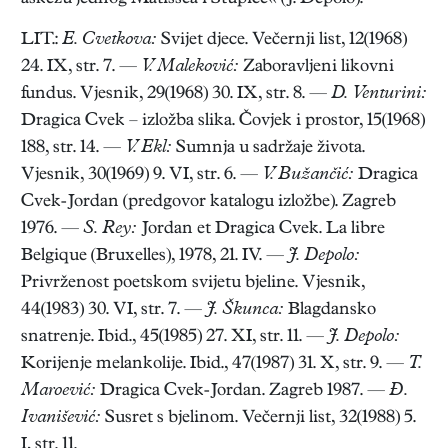
LIT.:
E. Cvetkova:
Svijet djece. Večernji list, 12(1968)
24. IX, str. 7. —
V. Maleković:
Zaboravljeni likovni
fundus. Vjesnik, 29(1968) 30. IX, str. 8. —
D. Venturini:
Dragica Cvek – izložba slika. Čovjek i prostor, 15(1968)
188, str. 14. —
V. Ekl:
Sumnja u sadržaje života.
Vjesnik, 30(1969) 9. VI, str. 6. —
V. Bužančić:
Dragica
Cvek-Jordan (predgovor katalogu izložbe). Zagreb
1976. —
S. Rey:
Jordan et Dragica Cvek. La libre
Belgique (Bruxelles), 1978, 21. IV. —
J. Depolo:
Privrženost poetskom svijetu bjeline. Vjesnik,
44(1983) 30. VI, str. 7. —
J. Škunca:
Blagdansko
snatrenje. Ibid., 45(1985) 27. XI, str. 11. —
J. Depolo:
Korijenje melankolije. Ibid., 47(1987) 31. X, str. 9. —
T.
Maroević:
Dragica Cvek-Jordan. Zagreb 1987. —
Đ.
Ivanišević:
Susret s bjelinom. Večernji list, 32(1988) 5.
I, str. 11.