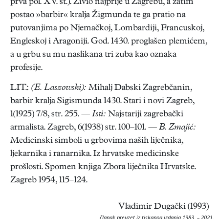
prva pol. XV. st.). Živio najprije u Zagrebu, a zatim
postao »barbir« kralja Žigmunda te ga pratio na
putovanjima po Njemačkoj, Lombardiji, Francuskoj,
Engleskoj i Aragoniji. God. 1430. proglašen plemićem,
a u grbu su mu naslikana tri zuba kao oznaka
profesije.
LIT.:
(E. Laszowski):
Mihalj Dabski Zagrebčanin,
barbir kralja Sigismunda 1430. Stari i novi Zagreb,
1(1925) 7/8, str. 255. —
Isti:
Najstariji zagrebački
armalista. Zagreb, 6(1938) str. 100–101. —
B. Zmajić:
Medicinski simboli u grbovima naših liječnika,
ljekarnika i ranarnika. Iz hrvatske medicinske
prošlosti. Spomen knjiga Zbora liječnika Hrvatske.
Zagreb 1954, 115–124.
Vladimir Dugački (1993)
članak preuzet iz tiskanog izdanja 1983. – 2021.