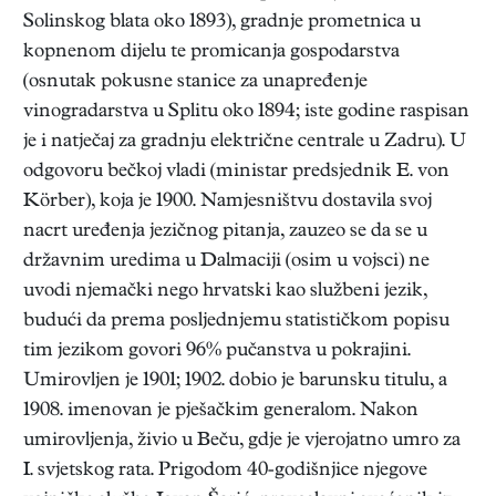
Solinskog blata oko 1893), gradnje prometnica u
kopnenom dijelu te promicanja gospodarstva
(osnutak pokusne stanice za unapređenje
vinogradarstva u Splitu oko 1894; iste godine raspisan
je i natječaj za gradnju električne centrale u Zadru). U
odgovoru bečkoj vladi (ministar predsjednik E. von
Körber), koja je 1900. Namjesništvu dostavila svoj
nacrt uređenja jezičnog pitanja, zauzeo se da se u
državnim uredima u Dalmaciji (osim u vojsci) ne
uvodi njemački nego hrvatski kao službeni jezik,
budući da prema posljednjemu statističkom popisu
tim jezikom govori 96% pučanstva u pokrajini.
Umirovljen je 1901; 1902. dobio je barunsku titulu, a
1908. imenovan je pješačkim generalom. Nakon
umirovljenja, živio u Beču, gdje je vjerojatno umro za
I. svjetskog rata. Prigodom 40-godišnjice njegove