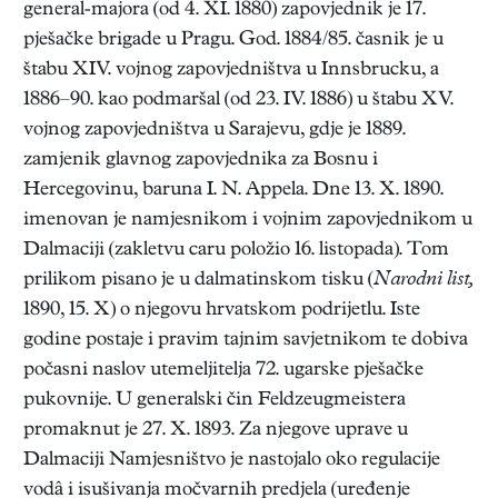
general-majora (od 4. XI. 1880) zapovjednik je 17.
pješačke brigade u Pragu. God. 1884/85. časnik je u
štabu XIV. vojnog zapovjedništva u Innsbrucku, a
1886–90. kao podmaršal (od 23. IV. 1886) u štabu XV.
vojnog zapovjedništva u Sarajevu, gdje je 1889.
zamjenik glavnog zapovjednika za Bosnu i
Hercegovinu, baruna I. N. Appela. Dne 13. X. 1890.
imenovan je namjesnikom i vojnim zapovjednikom u
Dalmaciji (zakletvu caru položio 16. listopada). Tom
prilikom pisano je u dalmatinskom tisku (
Narodni list,
1890, 15. X) o njegovu hrvatskom podrijetlu. Iste
godine postaje i pravim tajnim savjetnikom te dobiva
počasni naslov utemeljitelja 72. ugarske pješačke
pukovnije. U generalski čin Feldzeugmeistera
promaknut je 27. X. 1893. Za njegove uprave u
Dalmaciji Namjesništvo je nastojalo oko regulacije
vodâ i isušivanja močvarnih predjela (uređenje