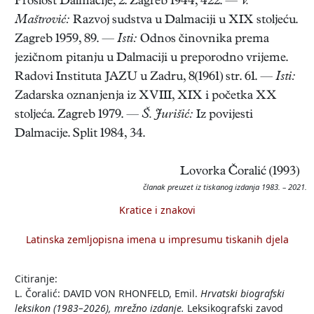
Prošlost Dalmacije, 2. Zagreb 1944, 422. —
V.
Maštrović:
Razvoj sudstva u Dalmaciji u XIX stoljeću.
Zagreb 1959, 89. —
Isti:
Odnos činovnika prema
jezičnom pitanju u Dalmaciji u preporodno vrijeme.
Radovi Instituta JAZU u Zadru, 8(1961) str. 61. —
Isti:
Zadarska oznanjenja iz XVIII, XIX i početka XX
stoljeća. Zagreb 1979. —
Š. Jurišić:
Iz povijesti
Dalmacije. Split 1984, 34.
Lovorka Čoralić (1993)
članak preuzet iz tiskanog izdanja 1983. – 2021.
Kratice i znakovi
Latinska zemljopisna imena u impresumu tiskanih djela
Citiranje:
L. Čoralić: DAVID VON RHONFELD, Emil.
Hrvatski biografski
leksikon (1983–2026), mrežno izdanje.
Leksikografski zavod