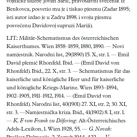
vojničke službe Jovan Šarić, pravoslavni svećenik iz
Benkovca, posvetio mu je i tiskao pjesmu (Zadar 1895;
isti autor izdao je u Zadru 1898. i svoju pjesmu
posvećenu Davidovoj supruzi Mariji).
LIT.: Militär-Schematismus des österreichischen
Kaiserthumes. Wien 1858–1859, 1880, 1890. — Novi
namjestnik. Narodni list, 29(1890) 15. X, str. 1. — Emil
David plemić Rhonfeld. Ibid. — (Emil David von
Rhonfeld). Ibid., 22. X, str. 3. — Schematismus für das
kaiserliche und königliche Heer und für kaiserliche
und königliche Kriegs-Marine. Wien 1893–1894,
1902–1905, 1911–1912, 1914. — (Emil David von
Rhonfeld). Narodni list, 40(1901) 27. XI, str. 2; 30. XI,
str. 3. —Namjestnička kriza. Ibid., 41(1902) 8. I, str. 1.
—
K. F. von Frank zu Döfering:
Alt-Österreichisches
Adels-Lexikon, 1. Wien 1928, 55. —
G. Novak: