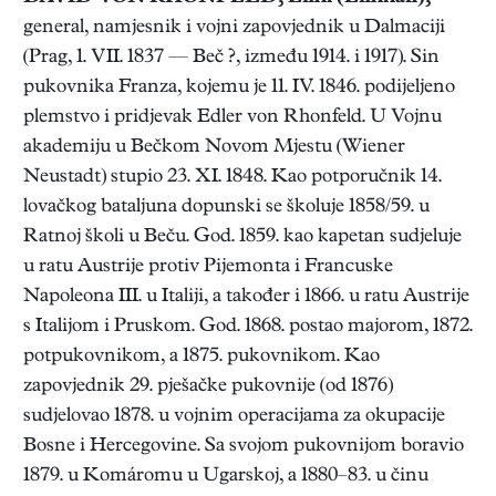
general, namjesnik i vojni zapovjednik u Dalmaciji
(Prag, 1. VII. 1837 — Beč ?, između 1914. i 1917). Sin
pukovnika Franza, kojemu je 11. IV. 1846. podijeljeno
plemstvo i pridjevak Edler von Rhonfeld. U Vojnu
akademiju u Bečkom Novom Mjestu (Wiener
Neustadt) stupio 23. XI. 1848. Kao potporučnik 14.
lovačkog bataljuna dopunski se školuje 1858/59. u
Ratnoj školi u Beču. God. 1859. kao kapetan sudjeluje
u ratu Austrije protiv Pijemonta i Francuske
Napoleona III. u Italiji, a također i 1866. u ratu Austrije
s Italijom i Pruskom. God. 1868. postao majorom, 1872.
potpukovnikom, a 1875. pukovnikom. Kao
zapovjednik 29. pješačke pukovnije (od 1876)
sudjelovao 1878. u vojnim operacijama za okupacije
Bosne i Hercegovine. Sa svojom pukovnijom boravio
1879. u Komáromu u Ugarskoj, a 1880–83. u činu