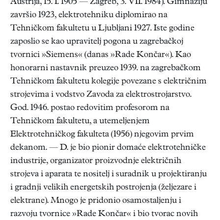
Austrija, 15. I. 1905 — Zagreb, 3. VII. 1984). Gimnaziju
završio 1923, elektrotehniku diplomirao na
Tehničkom fakultetu u Ljubljani 1927. Iste godine
zaposlio se kao upravitelj pogona u zagrebačkoj
tvornici »Siemens« (danas »Rade Končar«). Kao
honorarni nastavnik preuzeo 1939. na zagrebačkom
Tehničkom fakultetu kolegije povezane s električnim
strojevima i vodstvo Zavoda za elektrostrojarstvo.
God. 1946. postao redovitim profesorom na
Tehničkom fakultetu, a utemeljenjem
Elektrotehničkog fakulteta (1956) njegovim prvim
dekanom. — D. je bio pionir domaće elektrotehničke
industrije, organizator proizvodnje električnih
strojeva i aparata te nositelj i suradnik u projektiranju
i gradnji velikih energetskih postrojenja (željezare i
elektrane). Mnogo je pridonio osamostaljenju i
razvoju tvornice »Rade Končar« i bio tvorac novih