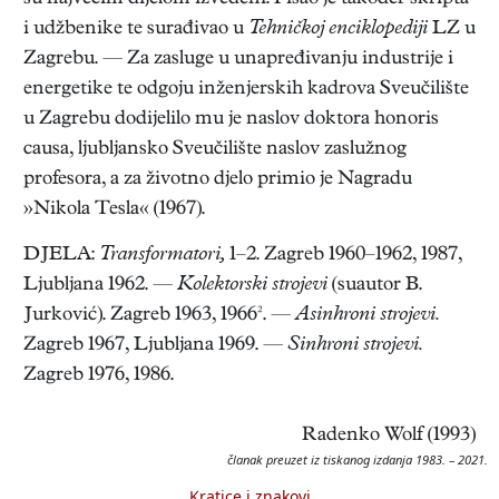
i udžbenike te surađivao u
Tehničkoj enciklopediji
LZ u
Zagrebu. — Za zasluge u unapređivanju industrije i
energetike te odgoju inženjerskih kadrova Sveučilište
u Zagrebu dodijelilo mu je naslov doktora honoris
causa, ljubljansko Sveučilište naslov zaslužnog
profesora, a za životno djelo primio je Nagradu
»Nikola Tesla« (1967).
DJELA:
Transformatori,
1–2. Zagreb 1960–1962, 1987,
Ljubljana 1962. —
Kolektorski strojevi
(suautor B.
Jurković). Zagreb 1963, 1966². —
Asinhroni strojevi.
Zagreb 1967, Ljubljana 1969. —
Sinhroni strojevi.
Zagreb 1976, 1986.
Radenko Wolf (1993)
članak preuzet iz tiskanog izdanja 1983. – 2021.
Kratice i znakovi