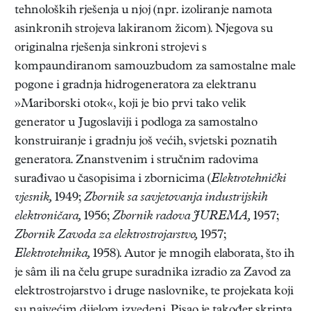
tehnoloških rješenja u njoj (npr. izoliranje namota
asinkronih strojeva lakiranom žicom). Njegova su
originalna rješenja sinkroni strojevi s
kompaundiranom samouzbudom za samostalne male
pogone i gradnja hidrogeneratora za elektranu
»Mariborski otok«, koji je bio prvi tako velik
generator u Jugoslaviji i podloga za samostalno
konstruiranje i gradnju još većih, svjetski poznatih
generatora. Znanstvenim i stručnim radovima
surađivao u časopisima i zbornicima (
Elektrotehnički
vjesnik,
1949;
Zbornik sa savjetovanja industrijskih
elektroničara,
1956;
Zbornik radova JUREMA,
1957;
Zbornik Zavoda za elektrostrojarstvo,
1957;
Elektrotehnika,
1958). Autor je mnogih elaborata, što ih
je sâm ili na čelu grupe suradnika izradio za Zavod za
elektrostrojarstvo i druge naslovnike, te projekata koji
su najvećim dijelom izvedeni. Pisao je također skripta