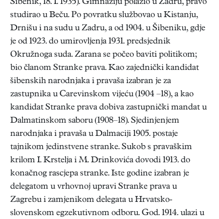
Šibenik, 18. I. 1935). Gimnaziju polazio u Zadru, pravo
studirao u Beču. Po povratku službovao u Kistanju,
Drnišu i na sudu u Zadru, a od 1904. u Šibeniku, gdje
je od 1923. do umirovljenja 1931. predsjednik
Okružnoga suda. Zarana se počeo baviti politikom;
bio članom Stranke prava. Kao zajednički kandidat
šibenskih narodnjaka i pravaša
izabran je za
zastupnika u Carevinskom vijeću (1904 –18), a kao
kandidat Stranke prava dobiva zastupnički mandat u
Dalmatinskom saboru (1908–18). Sjedinjenjem
narodnjaka i pravaša u Dalmaciji 1905. postaje
tajnikom jedinstvene stranke. Sukob s pravaškim
krilom I. Krstelja i M. Drinkovića dovodi 1913. do
konačnog rascjepa stranke. Iste godine izabran je
delegatom u vrhovnoj upravi Stranke prava u
Zagrebu i zamjenikom delegata u Hrvatsko-
slovenskom egzekutivnom odboru. God. 1914. ulazi u