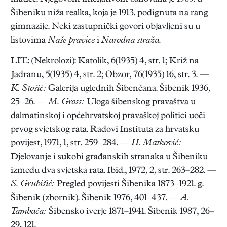
Šibeniku niža realka, koja je 1913. podignuta na rang
gimnazije. Neki zastupnički govori objavljeni su u
listovima
Naše pravice
i
Narodna straža.
LIT.: (Nekrolozi): Katolik, 6(1935) 4, str. 1; Križ na
Jadranu, 5(1935) 4, str. 2; Obzor, 76(1935) 16, str. 3. —
K. Stošić:
Galerija uglednih Šibenčana. Šibenik 1936,
25–26. —
M. Gross:
Uloga šibenskog pravaštva u
dalmatinskoj i općehrvatskoj pravaškoj politici uoči
prvog svjetskog rata. Radovi Instituta za hrvatsku
povijest, 1971, 1, str. 259–284. —
H. Matković:
Djelovanje i sukobi građanskih stranaka u Šibeniku
između dva svjetska rata. Ibid., 1972, 2, str. 263–282. —
S. Grubišić:
Pregled povijesti Šibenika 1873–1921. g.
Šibenik (zbornik). Šibenik 1976, 401–437. —
A.
Tambača:
Šibensko iverje 1871–1941. Šibenik 1987, 26–
29, 121.