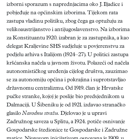
izborni sporazum s naprednjacima oko J. Iljadice i
pobjeđuje na općinskim izborima. Tijekom rata
zastupa vladinu politiku, zbog čega ga optužuju za
velikoaustrijanstvo i antijugoslavenstvo. Na izborima
za Konstituantu 1920. izabran je za zastupnika, a kao
delegat Kraljevine SHS sudjeluje u povjerenstvu za
podjelu arhiva s Italijom (1924–27). U politici zastupa
kršćanska načela u javnom životu. Polazeći od načela
autonomističkog uređenja cijelog društva, zauzimao
se za autonomiju općina i pokrajina i suprotstavljao
državnomu centralizmu. Od 1919. član je Hrvatske
pučke stranke, kojoj je poslije bio predsjednikom u
Dalmaciji. U Šibeniku je od 1921. izdavao stranačko
glasilo
Narodnu stražu.
Djelovao je u upravi
Zadružnog saveza u Splitu, a 1924. potiče osnivanje
Gospodarske štedionice te Gospodarske i Zadružne
matice. Njegovom inicijativom osnovana je 1909. u