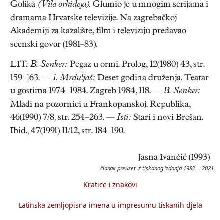
Golika
(Vila orhideja).
Glumio je u mnogim serijama i
dramama Hrvatske televizije. Na zagrebačkoj
Akademiji za kazalište, film i televiziju predavao
scenski govor (1981–83).
LIT.:
B. Senker:
Pegaz u ormi. Prolog, 12(1980) 43, str.
159–163. —
I. Mrduljaš:
Deset godina druženja. Teatar
u gostima 1974–1984. Zagreb 1984, 118. —
B. Senker:
Mladi na pozornici u Frankopanskoj. Republika,
46(1990) 7/8, str. 254–263. —
Isti:
Stari i novi Brešan.
Ibid., 47(1991) 11/12, str. 184–190.
Jasna Ivančić (1993)
članak preuzet iz tiskanog izdanja 1983. – 2021.
Kratice i znakovi
Latinska zemljopisna imena u impresumu tiskanih djela