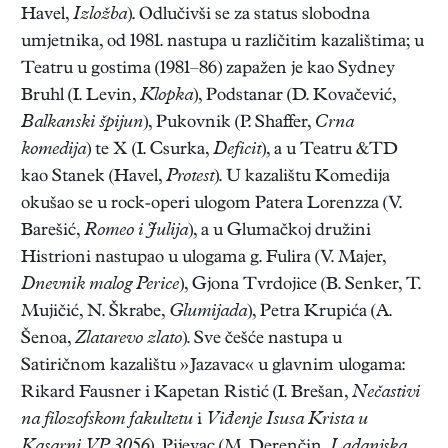
Havel,
Izložba
). Odlučivši se za status slobodna
umjetnika, od 1981. nastupa u različitim kazalištima; u
Teatru u gostima (1981–86) zapažen je kao Sydney
Bruhl (I. Levin,
Klopka
), Podstanar (D. Kovačević,
Balkanski špijun
), Pukovnik (P. Shaffer,
Crna
komedija
) te X (I. Csurka,
Deficit
), a u Teatru &TD
kao Stanek (Havel,
Protest
). U kazalištu Komedija
okušao se u rock-operi ulogom Patera Lorenzza (V.
Barešić,
Romeo i Julija
), a u Glumačkoj družini
Histrioni nastupao u ulogama g. Fulira (V. Majer,
Dnevnik malog Perice
), Gjona Tvrdojice (B. Senker, T.
Mujičić, N. Škrabe,
Glumijada
), Petra Krupića (A.
Šenoa,
Zlatarevo zlato
). Sve češće nastupa u
Satiričnom kazalištu »Jazavac« u glavnim ulogama:
Rikard Fausner i Kapetan Ristić (I. Brešan,
Nečastivi
na filozofskom fakultetu
i
Viđenje Isusa Krista u
Kasarni VP 3056
), Pijevac (M. Derenčin,
Ladanjska