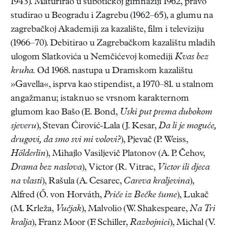
1943). Maturirao u subotičkoj gimnaziji 1962, pravo
studirao u Beogradu i Zagrebu (1962–65), a glumu na
zagrebačkoj Akademiji za kazalište, film i televiziju
(1966–70). Debitirao u Zagrebačkom kazalištu mladih
ulogom Slatkovića u Nemčićevoj komediji
Kvas bez
kruha.
Od 1968. nastupa u Dramskom kazalištu
»Gavella«, isprva kao stipendist, a 1970–81. u stalnom
angažmanu; istaknuo se vrsnom karakternom
glumom kao Bašo (E. Bond,
Uski put prema dubokom
sjeveru
), Stevan Ćirović-Lala (J. Kesar,
Da li je moguće,
drugovi, da smo svi mi volovi?
), Pjevač (P. Weiss,
Hölderlin
), Mihajlo Vasiljevič Platonov (A. P. Čehov,
Drama bez naslova
), Victor (R. Vitrac,
Victor ili djeca
na vlasti
), Rašula (A. Cesarec,
Careva kraljevina
),
Alfred (Ő. von Horváth,
Priče iz Bečke šume
), Lukač
(M. Krleža,
Vučjak
), Malvolio (W. Shakespeare,
Na Tri
kralja
), Franz Moor (F. Schiller,
Razbojnici
), Michal (V.