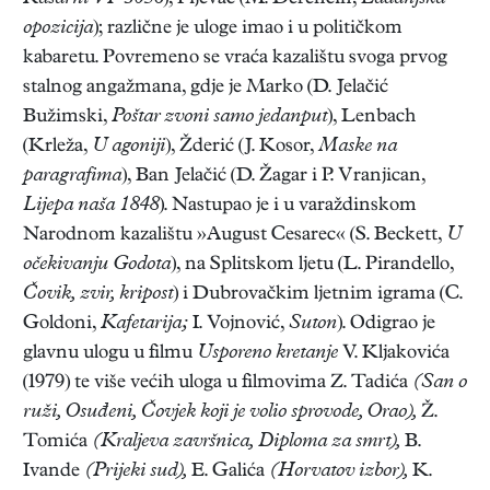
opozicija
); različne je uloge imao i u političkom
kabaretu. Povremeno se vraća kazalištu svoga prvog
stalnog angažmana, gdje je Marko (D. Jelačić
Bužimski,
Poštar zvoni samo jedanput
), Lenbach
(Krleža,
U agoniji
), Žderić (J. Kosor,
Maske na
paragrafima
), Ban Jelačić (D. Žagar i P. Vranjican,
Lijepa naša 1848
). Nastupao je i u varaždinskom
Narodnom kazalištu »August Cesarec« (S. Beckett,
U
očekivanju Godota
), na Splitskom ljetu (L. Pirandello,
Čovik, zvir, kripost
) i Dubrovačkim ljetnim igrama (C.
Goldoni,
Kafetarija;
I. Vojnović,
Suton
). Odigrao je
glavnu ulogu u filmu
Usporeno kretanje
V. Kljakovića
(1979) te više većih uloga u filmovima Z. Tadića
(San o
ruži, Osuđeni, Čovjek koji je volio sprovode, Orao),
Ž.
Tomića
(Kraljeva završnica, Diploma za smrt),
B.
Ivande
(Prijeki sud),
E. Galića
(Horvatov izbor),
K.