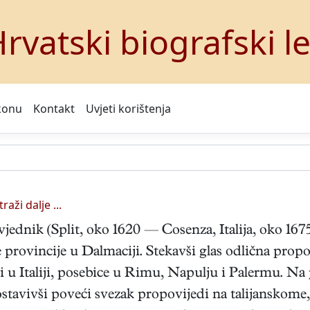
rvatski biografski l
konu
Kontakt
Uvjeti korištenja
traži dalje ...
jednik (Split, oko 1620 — Cosenza, Italija, oko 1675
 provincije u Dalmaciji. Stekavši glas odlična prop
i u Italiji, posebice u Rimu, Napulju i Palermu. 
avivši poveći svezak propovijedi na talijanskome, 