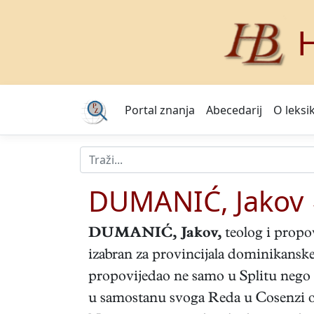
H
Portal znanja
Abecedarij
O leksi
DUMANIĆ, Jakov
DUMANIĆ, Jakov
,
teolog i propov
izabran za provincijala dominikanske
propovijedao ne samo u Splitu nego 
u samostanu svoga Reda u Cosenzi ost