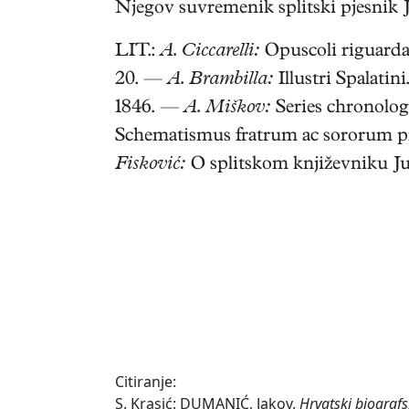
Njegov suvremenik splitski pjesnik J
LIT.:
A. Ciccarelli:
Opuscoli riguardant
20. —
A. Brambilla:
Illustri Spalatini
1846. —
A. Miškov:
Series chronolog
Schematismus fratrum ac sororum pro
Fisković:
O splitskom književniku Jur
Citiranje:
S. Krasić: DUMANIĆ, Jakov.
Hrvatski biograf