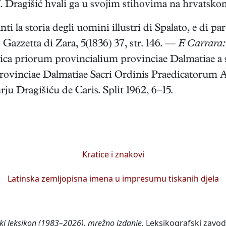
. Dragišić hvali ga u svojim stihovima na hrvatskom
i la storia degli uomini illustri di Spalato, e di pa
. Gazzetta di Zara, 5(1836) 37, str. 146. —
F. Carrara:
ica priorum provincialium provinciae Dalmatiae a su
vinciae Dalmatiae Sacri Ordinis Praedicatorum A. 
ju Dragišiću de Caris. Split 1962, 6–15.
Kratice i znakovi
Latinska zemljopisna imena u impresumu tiskanih djela
ski leksikon (1983–2026), mrežno izdanje.
Leksikografski zavod 