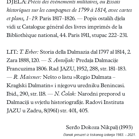
DJELA:
Précis des événements militaires, ou Essais
historiques sur les campagnes de 1799 à 1814, avec cartes
et plans, 1–19.
Paris 1817–1826. — Popis ostalih djela
vidi u: Catalogue général des livres imprimés de la
Bibliothèque national, 44. Paris 1911, stupac 222–231.
LIT.:
T. Erber:
Storia della Dalmazia dal 1797 al 1814, 2.
Zara 1888, 120. —
S. Antoljak:
Predaja Dalmacije
Francuzima 1806. Rad JAZU, 1952, 288, str. 181–183.
—
R. Maixner:
Nešto o listu »Regio Dalmata –
Kraglski Dalmatin« i njegovu uredniku Benincasi.
Ibid., 290, str. 118. —
N. Čolak:
Narodni preporod u
Dalmaciji u svjetlu historiografije. Radovi Instituta
JAZU u Zadru, 8(1961) str. 401, 405.
Serđo Dokoza Nikpalj (1993)
članak preuzet iz tiskanog izdanja 1983. – 2021.