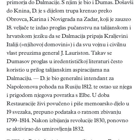
primorja do Dalmacije. S njim je bio i Dumas. Došavši
do Knina, D. je s dijelom trupa krenuo preko
Obrovca, Karina i Novigrada na Zadar, koji je zauzeo
18. veljače te izdao proglas pučanstvu na talijanskom i
hrvatskom jeziku da se Dalmacija pripaja Kraljevini
Italiji (»njihovoj domovini«) i da svu vojnu i civilnu
vlast preuzima general J. Lauriston. Takav se
Dumasov proglas u iredentističkoj literaturi često
koristio u prilog talijanskim aspiracijama na
Dalmaciju. — D. je bio generalni intendant za
Napoleonova pohoda na Rusiju 1812. te ostao uz njega
i prigodom njegova povratka s Elbe. U doba
Restauracije živi povučeno i piše memoarsko djelo u
19 svezaka, prepuno podataka o ratnom zbivanju
1799–1814. Nakon izbijanja revolucije 1830, ponovno
se aktivirao do umirovljenja 1832.