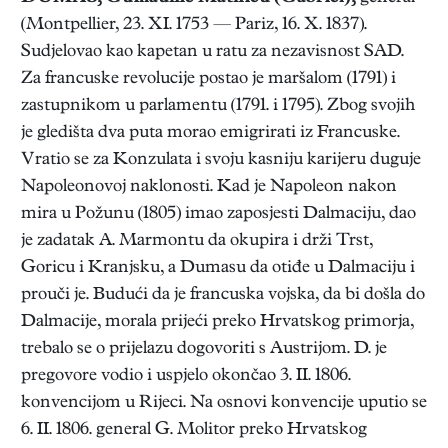
(Montpellier, 23. XI. 1753 — Pariz, 16. X. 1837).
Sudjelovao kao kapetan u ratu za nezavisnost SAD.
Za francuske revolucije postao je maršalom (1791) i
zastupnikom u parlamentu (1791. i 1795). Zbog svojih
je gledišta dva puta morao emigrirati iz Francuske.
Vratio se za Konzulata i svoju kasniju karijeru duguje
Napoleonovoj naklonosti. Kad je Napoleon nakon
mira u Požunu (1805) imao zaposjesti Dalmaciju, dao
je zadatak A. Marmontu da okupira i drži Trst,
Goricu i Kranjsku, a Dumasu da otiđe u Dalmaciju i
prouči je. Budući da je francuska vojska, da bi došla do
Dalmacije, morala prijeći preko Hrvatskog primorja,
trebalo se o prijelazu dogovoriti s Austrijom. D. je
pregovore vodio i uspjelo okončao 3. II. 1806.
konvencijom u Rijeci. Na osnovi konvencije uputio se
6. II. 1806. general G. Molitor preko Hrvatskog