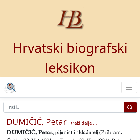
Hrvatski biografski
leksikon
DUMIČIĆ, Petar
traži dalje ...
DUMIČIĆ, Petar
,
pijanist i skladatelj (Príbram,