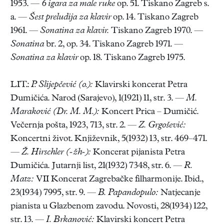
1953. —
6 igara za male ruke
op. 51. Tiskano Zagreb s.
a. —
Šest preludija za klavir
op. 14. Tiskano Zagreb
1961. —
Sonatina za klavir.
Tiskano Zagreb 1970. —
Sonatina
br. 2, op. 34. Tiskano Zagreb 1971. —
Sonatina za klavir
op. 18. Tiskano Zagreb 1975.
LIT.:
P. Slijepčević (o.):
Klavirski koncerat Petra
Dumičića. Narod (Sarajevo), 1(1921) 11, str. 3. —
M.
Maraković (Dr. M. M.):
Koncert Prica – Dumičić.
Večernja pošta, 1923, 713, str. 2. —
Z. Grgošević:
Koncertni život. Književnik, 5(1932) 13, str. 469–471.
—
Ž. Hirschler (-žh-):
Koncerat pijanista Petra
Dumičića. Jutarnji list, 21(1932) 7348, str. 6. —
R.
Matz:
VII Koncerat Zagrebačke filharmonije. Ibid.,
23(1934) 7995, str. 9. —
B. Papandopulo:
Natjecanje
pianista u Glazbenom zavodu. Novosti, 28(1934) 122,
str. 13. —
I. Brkanović:
Klavirski koncert Petra