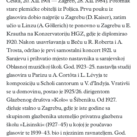
Češka, 20. XII. 1901 — Zagreb, 28. XII. 1984). Potomak
stare plemićke obitelji iz Poljica. Prvu pouku iz
glasovira dobio najprije u Zagrebu (D. Kaiser), zatim
učio u Linzu (A. Göllerich) te ponovno u Zagrebu u E.
Krautha na Konzervatoriju HGZ, gdje je diplomirao
1920. Nakon usavršavanja u Beču u R. Roberta i A.
Trosta, održao je prvi samostalni koncert 1921. u
Sarajevu i prihvatio mjesto nastavnika u sarajevskoj
Oblasnoj muzičkoj školi. God. 1923–25. nastavlja studij
glasovira u Parizu u A. Cortôta i L. Lévyja te
kompoziciju u Scholi cantorum u V. d’Indyja. Vrativši
se u domovinu, postao je 1925/26. dirigentom
Glazbenog društva »Kolo« u Šibeniku. Od 1927.
djeluje stalno u Zagrebu, gdje je iste godine sa
skupinom glazbenika utemeljio privatnu glazbenu
školu »Lisinski« (1927–45) u kojoj je poučavao
glasovir te 1939–43. bio i njezinim ravnateljem. God.