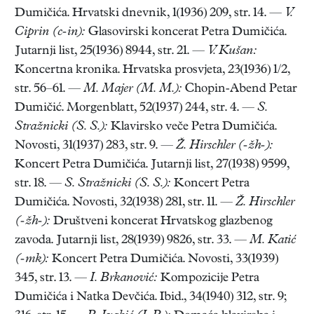
Dumičića. Hrvatski dnevnik, 1(1936) 209, str. 14. —
V.
Ciprin (c-in):
Glasovirski koncerat Petra Dumičića.
Jutarnji list, 25(1936) 8944, str. 21. —
V. Kušan:
Koncertna kronika. Hrvatska prosvjeta, 23(1936) 1/2,
str. 56–61. —
M. Majer (M. M.):
Chopin-Abend Petar
Dumičić. Morgenblatt, 52(1937) 244, str. 4. —
S.
Stražnicki (S. S.):
Klavirsko veče Petra Dumičića.
Novosti, 31(1937) 283, str. 9. —
Ž. Hirschler (-žh-):
Koncert Petra Dumičića. Jutarnji list, 27(1938) 9599,
str. 18. —
S. Stražnicki (S. S.):
Koncert Petra
Dumičića. Novosti, 32(1938) 281, str. 11. —
Ž. Hirschler
(-žh-):
Društveni koncerat Hrvatskog glazbenog
zavoda. Jutarnji list, 28(1939) 9826, str. 33. —
M. Katić
(-mk):
Koncert Petra Dumičića. Novosti, 33(1939)
345, str. 13. —
I. Brkanović:
Kompozicije Petra
Dumičića i Natka Devčića. Ibid., 34(1940) 312, str. 9;