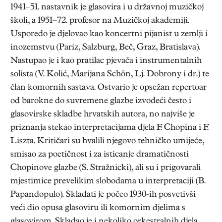
1941–51. nastavnik je glasovira i u državnoj muzičkoj
školi, a 1951–72. profesor na Muzičkoj akademiji.
Usporedo je djelovao kao koncertni pijanist u zemlji i
inozemstvu (Pariz, Salzburg, Beč, Graz, Bratislava).
Nastupao je i kao pratilac pjevača i instrumentalnih
solista (V. Kolić, Marijana Schön, Lj. Dobrony i dr.) te
član komornih sastava. Ostvario je opsežan repertoar
od barokne do suvremene glazbe izvodeći često i
glasovirske skladbe hrvatskih autora, no najviše je
priznanja stekao interpretacijama djela F. Chopina i F.
Liszta. Kritičari su hvalili njegovo tehničko umijeće,
smisao za poetičnost i za isticanje dramatičnosti
Chopinove glazbe (S. Stražnicki), ali su i prigovarali
mjestimice prevelikim slobodama u interpretaciji (B.
Papandopulo). Skladati je počeo 1930-ih posvetivši
veći dio opusa glasoviru ili komornim djelima s
glasovirom. Skladao je i nekoliko orkestralnih djela