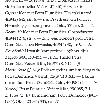
316, str. 15. —
B. Ivakić (I. B.):
Domaća klavirska i
violinska muzika. Večer, 21(1940) 5998, str. 6. —
V.
Ciprin:
Koncert Petra Dumičića. Hrvatski narod,
4(1942) 442, str. 4. —
Isti:
Prvi društveni koncert
Hrvatskog glazbenog zavoda. Ibid., 571, str. 2. —
A.
Dobronić:
Koncert Petra Dumičića. Gospodarstvo,
4(1944) 276, str. 7. —
B. Širola:
Koncert prof. Petra
Dumičića. Nova Hrvatska, 4(1944) 30, str. 9. —
K.
Kovačević:
Hrvatski kompozitori i njihova djela.
Zagreb 1960, 150–155. —
A. R.:
Jubilej Petra
Dumičića. Večernji list, 15(1971) 8. XII. —
J.
Martinčević (J. M.):
Pedeset godina umjetničkog rada
Petra Dumičića. Vjesnik, 32(1971) 8. XII. —
Ista:
In
memoriam Petru Dumičiću. Ibid., 46(1985) 5. I. —
N.
Turkalj:
Petar Dumičić. Večernji list, 29(1985) 7. I. —
Z. Veber (Z. V.):
In memoriam Petru Dumičiću (1901–
1984). Oko, 12(1985) 335, str. 27.