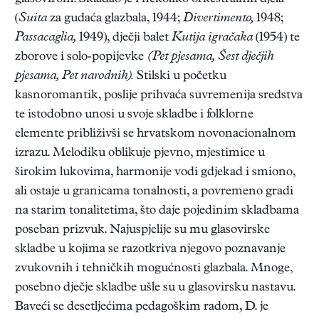
(
Suita
za gudaća glazbala, 1944;
Divertimento,
1948;
Passacaglia,
1949), dječji balet
Kutija igračaka
(1954) te
zborove i solo-popijevke
(Pet pjesama, Šest dječjih
pjesama, Pet narodnih).
Stilski u početku
kasnoromantik, poslije prihvaća suvremenija sredstva
te istodobno unosi u svoje skladbe i folklorne
elemente približivši se hrvatskom novonacionalnom
izrazu. Melodiku oblikuje pjevno, mjestimice u
širokim lukovima, harmonije vodi gdjekad i smiono,
ali ostaje u granicama tonalnosti, a povremeno gradi
na starim tonalitetima, što daje pojedinim skladbama
poseban prizvuk. Najuspjelije su mu glasovirske
skladbe u kojima se razotkriva njegovo poznavanje
zvukovnih i tehničkih mogućnosti glazbala. Mnoge,
posebno dječje skladbe ušle su u glasovirsku nastavu.
Baveći se desetljećima pedagoškim radom, D. je