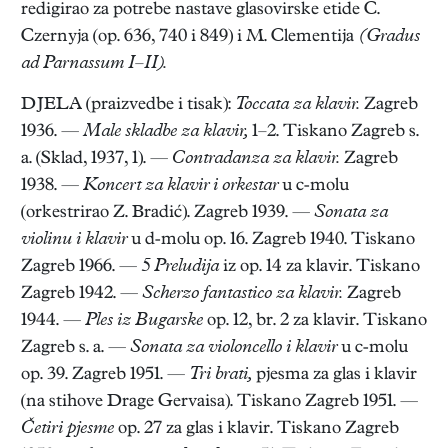
redigirao za potrebe nastave glasovirske etide C.
Czernyja (op. 636, 740 i 849) i M. Clementija
(Gradus
ad Parnassum I–II).
DJELA (praizvedbe i tisak):
Toccata za klavir.
Zagreb
1936. —
Male skladbe za klavir,
1–2. Tiskano Zagreb s.
a. (Sklad, 1937, 1). —
Contradanza za klavir.
Zagreb
1938. —
Koncert za klavir i orkestar
u c-molu
(orkestrirao Z. Bradić). Zagreb 1939. —
Sonata za
violinu i klavir
u d-molu op. 16. Zagreb 1940. Tiskano
Zagreb 1966. —
5 Preludija
iz op. 14 za klavir. Tiskano
Zagreb 1942. —
Scherzo fantastico za klavir.
Zagreb
1944. —
Ples iz Bugarske
op. 12, br. 2 za klavir. Tiskano
Zagreb s. a. —
Sonata za violoncello i klavir
u c-molu
op. 39. Zagreb 1951. —
Tri brati,
pjesma za glas i klavir
(na stihove Drage Gervaisa). Tiskano Zagreb 1951. —
Četiri pjesme
op. 27 za glas i klavir. Tiskano Zagreb