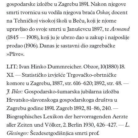
gospodarske izložbe u Zagrebu 1891. Nakon njegove
smrti tvornicu su vodila njegova braća
Oskar,
docent
na Tehničkoj visokoj školi u Beču, koji je njome
upravljao do svoje smrti u Januševcu 1897, te
Armand
(1845 — 1908), koji ju je ubrzo dao u zakup i najposlije
prodao (1906). Danas je sastavni dio zagrebačke
»Plive«.
LIT.: Ivan Hinko Dummreicher. Obzor, 10(1880) 18.
XI. — Statističko izvješće Trgovačko-obrtničke
komore u Zagrebu, 1887, str. 616–620; 1892, str. 48. —
J. Ibler:
Gospodarsko-šumarska jubilarna izložba
Hrvatsko-slavonskoga gospodarskoga društva u
Zagrebu godine 1891. Zagreb 1892, 81–86, 240. —
Biographisches Lexikon der hervorragenden Aerzte
aller Zeiten und Völker, 2. Berlin 1930, 426–427. —
L.
Glesinger:
Šezdesetgodišnjica smrti prof.