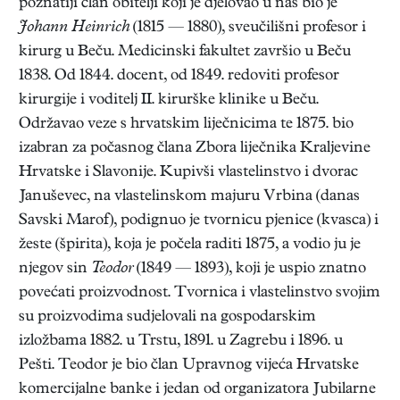
poznatiji član obitelji koji je djelovao u nas bio je
Johann Heinrich
(1815 — 1880), sveučilišni profesor i
kirurg u Beču. Medicinski fakultet završio u Beču
1838. Od 1844. docent, od 1849. redoviti profesor
kirurgije i voditelj II. kirurške klinike u Beču.
Održavao veze s hrvatskim liječnicima te 1875. bio
izabran za počasnog člana Zbora liječnika Kraljevine
Hrvatske i Slavonije. Kupivši vlastelinstvo i dvorac
Januševec, na vlastelinskom majuru Vrbina (danas
Savski Marof), podignuo je tvornicu pjenice (kvasca) i
žeste (špirita), koja je počela raditi 1875, a vodio ju je
njegov sin
Teodor
(1849 — 1893), koji je uspio znatno
povećati proizvodnost. Tvornica i vlastelinstvo svojim
su proizvodima sudjelovali na gospodarskim
izložbama 1882. u Trstu, 1891. u Zagrebu i 1896. u
Pešti. Teodor je bio član Upravnog vijeća Hrvatske
komercijalne banke i jedan od organizatora Jubilarne