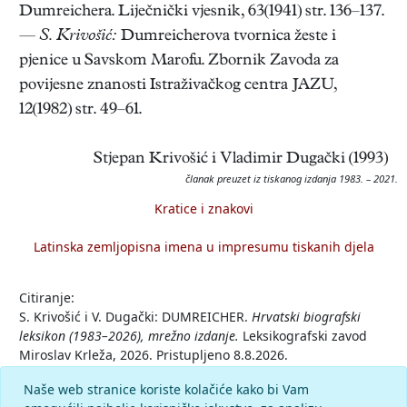
Dumreichera. Liječnički vjesnik, 63(1941) str. 136–137.
—
S. Krivošić:
Dumreicherova tvornica žeste i
pjenice u Savskom Marofu. Zbornik Zavoda za
povijesne znanosti Istraživačkog centra JAZU,
12(1982) str. 49–61.
Stjepan Krivošić i Vladimir Dugački (1993)
članak preuzet iz tiskanog izdanja 1983. – 2021.
Kratice i znakovi
Latinska zemljopisna imena u impresumu tiskanih djela
Citiranje:
S. Krivošić i V. Dugački: DUMREICHER.
Hrvatski biografski
leksikon (1983–2026), mrežno izdanje.
Leksikografski zavod
Miroslav Krleža, 2026. Pristupljeno 8.8.2026.
<https://hbl.lzmk.hr/clanak/dumreicher>.
Naše web stranice koriste kolačiće kako bi Vam