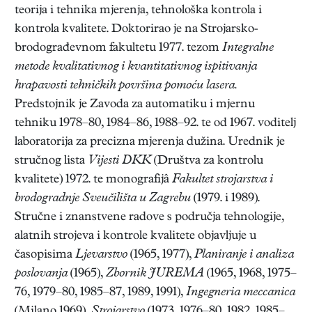
teorija i tehnika mjerenja, tehnološka kontrola i
kontrola kvalitete. Doktorirao je na Strojarsko-
brodograđevnom fakultetu 1977. tezom
Integralne
metode kvalitativnog i kvantitativnog ispitivanja
hrapavosti tehničkih površina pomoću lasera.
Predstojnik je Zavoda za automatiku i mjernu
tehniku 1978–80, 1984–86, 1988–92. te od 1967. voditelj
laboratorija za precizna mjerenja dužina. Urednik je
stručnog lista
Vijesti DKK
(Društva za kontrolu
kvalitete) 1972. te monografijâ
Fakultet strojarstva i
brodogradnje Sveučilišta u Zagrebu
(1979. i 1989).
Stručne i znanstvene radove s područja tehnologije,
alatnih strojeva i kontrole kvalitete objavljuje u
časopisima
Ljevarstvo
(1965, 1977),
Planiranje i analiza
poslovanja
(1965),
Zbornik JUREMA
(1965, 1968, 1975–
76, 1979–80, 1985–87, 1989, 1991),
Ingegneria meccanica
(Milano 1969),
Strojarstvo
(1973, 1976–80, 1982, 1985–