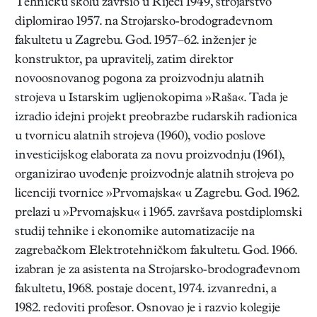
Tehničku školu završio u Rijeci 1949, strojarstvo
diplomirao 1957. na Strojarsko-brodograđevnom
fakultetu u Zagrebu. God. 1957–62. inženjer je
konstruktor, pa upravitelj, zatim direktor
novoosnovanog pogona za proizvodnju alatnih
strojeva u Istarskim ugljenokopima »Raša«. Tada je
izradio idejni projekt preobrazbe rudarskih radionica
u tvornicu alatnih strojeva (1960), vodio poslove
investicijskog elaborata za novu proizvodnju (1961),
organizirao uvođenje proizvodnje alatnih strojeva po
licenciji tvornice »Prvomajska« u Zagrebu. God. 1962.
prelazi u »Prvomajsku« i 1965. završava postdiplomski
studij tehnike i ekonomike automatizacije na
zagrebačkom Elektrotehničkom fakultetu. God. 1966.
izabran je za asistenta na Strojarsko-brodograđevnom
fakultetu, 1968. postaje docent, 1974. izvanredni, a
1982. redoviti profesor. Osnovao je i razvio kolegije