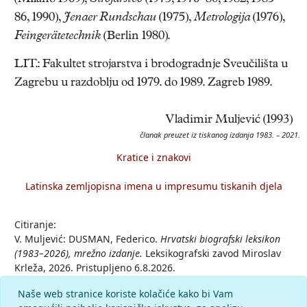
86, 1990),
Jenaer Rundschau
(1975),
Metrologija
(1976),
Feingerätetechnik
(Berlin 1980).
LIT.: Fakultet strojarstva i brodogradnje Sveučilišta u
Zagrebu u razdoblju od 1979. do 1989. Zagreb 1989.
Vladimir Muljević (1993)
članak preuzet iz tiskanog izdanja 1983. – 2021.
Kratice i znakovi
Latinska zemljopisna imena u impresumu tiskanih djela
Citiranje:
V. Muljević: DUSMAN, Federico.
Hrvatski biografski leksikon
(1983–2026), mrežno izdanje.
Leksikografski zavod Miroslav
Krleža, 2026. Pristupljeno 6.8.2026.
<https://hbl.lzmk.hr/clanak/dusman-federico>.
Naše web stranice koriste kolačiće kako bi Vam