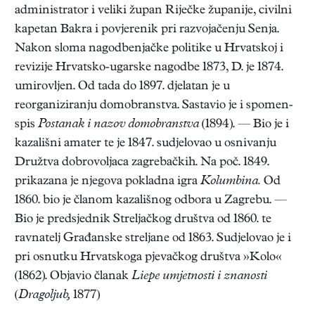
administrator i veliki župan Riječke županije, civilni
kapetan Bakra i povjerenik pri razvojačenju Senja.
Nakon sloma nagodbenjačke politike u Hrvatskoj i
revizije Hrvatsko-ugarske nagodbe 1873, D. je 1874.
umirovljen. Od tada do 1897. djelatan je u
reorganiziranju domobranstva. Sastavio je i spomen-
spis
Postanak i nazov domobranstva
(1894). — Bio je i
kazališni amater te je 1847. sudjelovao u osnivanju
Družtva dobrovoljaca zagrebačkih. Na poč. 1849.
prikazana je njegova pokladna igra
Kolumbina.
Od
1860. bio je članom kazališnog odbora u Zagrebu. —
Bio je predsjednik Streljačkog društva od 1860. te
ravnatelj Građanske streljane od 1863. Sudjelovao je i
pri osnutku Hrvatskoga pjevačkog društva »Kolo«
(1862). Objavio članak
Liepe umjetnosti i znanosti
(
Dragoljub,
1877)