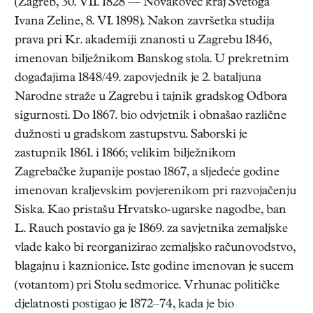
(Zagreb, 30. VII. 1828 — Novakovec kraj Svetoga
Ivana Zeline, 8. VI. 1898). Nakon završetka studija
prava pri Kr. akademiji znanosti u Zagrebu 1846,
imenovan bilježnikom Banskog stola. U prekretnim
događajima 1848/49. zapovjednik je 2. bataljuna
Narodne straže u Zagrebu i tajnik gradskog Odbora
sigurnosti. Do 1867. bio odvjetnik i obnašao različne
dužnosti u gradskom zastupstvu. Saborski je
zastupnik 1861. i 1866; velikim bilježnikom
Zagrebačke županije postao 1867, a sljedeće godine
imenovan kraljevskim povjerenikom pri razvojačenju
Siska. Kao pristašu Hrvatsko-ugarske nagodbe, ban
L. Rauch postavio ga je 1869. za savjetnika zemaljske
vlade kako bi reorganizirao zemaljsko računovodstvo,
blagajnu i kaznionice. Iste godine imenovan je sucem
(votantom) pri Stolu sedmorice. Vrhunac političke
djelatnosti postigao je 1872–74, kada je bio