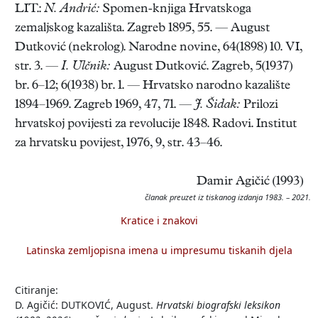
LIT.:
N. Andrić:
Spomen-knjiga Hrvatskoga
zemaljskog kazališta. Zagreb 1895, 55. — August
Dutković (nekrolog). Narodne novine, 64(1898) 10. VI,
str. 3. —
I. Ulčnik:
August Dutković. Zagreb, 5(1937)
br. 6–12; 6(1938) br. 1. — Hrvatsko narodno kazalište
1894–1969. Zagreb 1969, 47, 71. —
J. Šidak:
Prilozi
hrvatskoj povijesti za revolucije 1848. Radovi. Institut
za hrvatsku povijest, 1976, 9, str. 43–46.
Damir Agičić (1993)
članak preuzet iz tiskanog izdanja 1983. – 2021.
Kratice i znakovi
Latinska zemljopisna imena u impresumu tiskanih djela
Citiranje:
D. Agičić: DUTKOVIĆ, August.
Hrvatski biografski leksikon