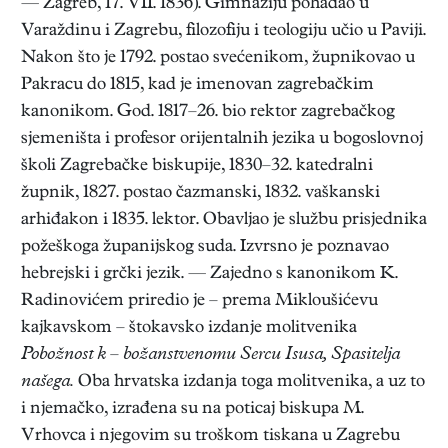
— Zagreb, 17. VII. 1836). Gimnaziju pohađao u
Varaždinu i Zagrebu, filozofiju i teologiju učio u Paviji.
Nakon što je 1792. postao svećenikom, župnikovao u
Pakracu do 1815, kad je imenovan zagrebačkim
kanonikom. God. 1817–26. bio rektor zagrebačkog
sjemeništa i profesor orijentalnih jezika u bogoslovnoj
školi Zagrebačke biskupije, 1830–32. katedralni
župnik, 1827. postao čazmanski, 1832. vaškanski
arhiđakon i 1835. lektor. Obavljao je službu prisjednika
požeškoga županijskog suda. Izvrsno je poznavao
hebrejski i grčki jezik. — Zajedno s kanonikom K.
Radinovićem priredio je – prema Mikloušićevu
kajkavskom – štokavsko izdanje molitvenika
Pobožnost k – božanstvenomu Sercu Isusa, Spasitelja
našega.
Oba hrvatska izdanja toga molitvenika, a uz to
i njemačko, izrađena su na poticaj biskupa M.
Vrhovca i njegovim su troškom tiskana u Zagrebu