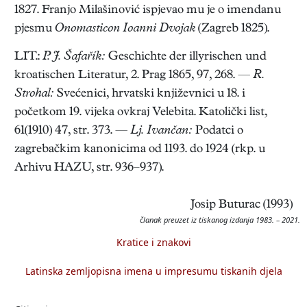
1827. Franjo Milašinović ispjevao mu je o imendanu
pjesmu
Onomasticon Ioanni Dvojak
(Zagreb 1825).
LIT.:
P. J. Šafařík:
Geschichte der illyrischen und
kroatischen Literatur, 2. Prag 1865, 97, 268. —
R.
Strohal:
Svećenici, hrvatski književnici u 18. i
početkom 19. vijeka ovkraj Velebita. Katolički list,
61(1910) 47, str. 373. —
Lj. Ivančan:
Podatci o
zagrebačkim kanonicima od 1193. do 1924 (rkp. u
Arhivu HAZU, str. 936–937).
Josip Buturac (1993)
članak preuzet iz tiskanog izdanja 1983. – 2021.
Kratice i znakovi
Latinska zemljopisna imena u impresumu tiskanih djela