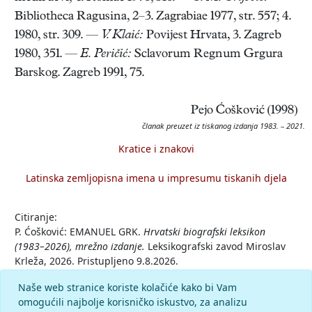
Bibliotheca Ragusina, 2–3. Zagrabiae 1977, str. 557; 4.
1980, str. 309. —
V. Klaić:
Povijest Hrvata, 3. Zagreb
1980, 351. —
E. Peričić:
Sclavorum Regnum Grgura
Barskog. Zagreb 1991, 75.
Pejo Ćošković (1998)
članak preuzet iz tiskanog izdanja 1983. – 2021.
Kratice i znakovi
Latinska zemljopisna imena u impresumu tiskanih djela
Citiranje:
P. Ćošković: EMANUEL GRK.
Hrvatski biografski leksikon
(1983–2026), mrežno izdanje.
Leksikografski zavod Miroslav
Krleža, 2026. Pristupljeno 9.8.2026.
<https://hbl.lzmk.hr/clanak/emanuel-grk-ljetopisac>.
Naše web stranice koriste kolačiće kako bi Vam
omogućili najbolje korisničko iskustvo, za analizu
Komentar