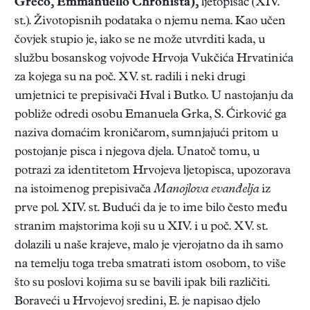
Greco, Emmanuello Chronista),
ljetopisac (XIV.
st.). Životopisnih podataka o njemu nema. Kao učen
čovjek stupio je, iako se ne može utvrditi kada, u
službu bosanskog vojvode Hrvoja Vukčića Hrvatinića
za kojega su na poč. XV. st. radili i neki drugi
umjetnici te prepisivači Hval i Butko. U nastojanju da
pobliže odredi osobu Emanuela Grka, S. Ćirković ga
naziva domaćim kroničarom, sumnjajući pritom u
postojanje pisca i njegova djela. Unatoč tomu, u
potrazi za identitetom Hrvojeva ljetopisca, upozorava
na istoimenog prepisivača
Manojlova evanđelja
iz
prve pol. XIV. st. Budući da je to ime bilo često među
stranim majstorima koji su u XIV. i u poč. XV. st.
dolazili u naše krajeve, malo je vjerojatno da ih samo
na temelju toga treba smatrati istom osobom, to više
što su poslovi kojima su se bavili ipak bili različiti.
Boraveći u Hrvojevoj sredini, E. je napisao djelo