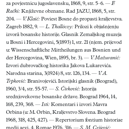
za povjestnicu jugoslavensku, 1868, 9, str. 5–6. —
F.
Rački:
Književne obznane. Rad JAZU, 1868, 5, str.
204. —
V. Klaić:
Poviest Bosne do propasti kraljevstva.
Zagreb 1882, 9. —
L. Thallóczy:
Prilozi k objašnjenju
izvorâ bosanske historije. Glasnik Zemaljskog muzeja
u Bosni i Hercegovini, 5(1893) 1, str. 21 (njem. prijevod
u: Wissenschaftliche Mittheilungen aus Bosnien und
der Hercegovina, Wien, 1895, br. 3). —
V. Mažuranić:
Izvori dubrovačkog historika Jakova Lukarevića.
Narodna starina, 3(1924) 8, str. 126, 134. —
V. A.
Trpković:
Branivojevići. Istorijski glasnik (Beograd),
1960, 3/4, str. 55-57. —
S. Ćirković:
Istorija
srednjovekovne bosanske države. Beograd 1964, 14,
168, 239, 368. —
Isti:
Komentari i izvori Mavra
Orbina (u: M. Orbin, Kraljevstvo Slovena. Beograd
1968, 318, 425, 427). — Repertorium fontium historiae
medii aevi, 4. Romae 1976, 316. —
S. M. Crijević: