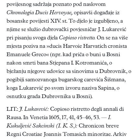
povijesnog sadržaja poznato pod naslovom
Chronologia Ducis Hervoyae,
opisavši događaje iz
bosanske povijesti XIV. st. To djelo je izgubljeno, a
njime se služio dubrovački povjesničar J. Lukarević
pri pisanju svoga djela
Copioso ristretto.
On se na više
mjesta poziva na »ducis Harvoie Harvatich cronista
Emanuele Greco« (npr. kad priča o buni u Bosni
nakon smrti bana Stjepana I. Kotromanića, o
bježanju njegove udovice sa sinovima u Dubrovnik, o
pogibiji samozvanoga bugarskog carevića Šišmana,
koga Lukarević po svom izvoru naziva Sapina, o
osnutku grada Dubrovnika u Bosni).
LIT.:
J. Lukarević:
Copioso ristretto degli annali di
Rausa. In Venetia 1605, 17, 41, 45–46, 53. —
I.
Kukuljević Sakcinski (I. K. S.):
Chronicon breve
Regni Croatiae Joannis Tomasich minoritae. Arkiv