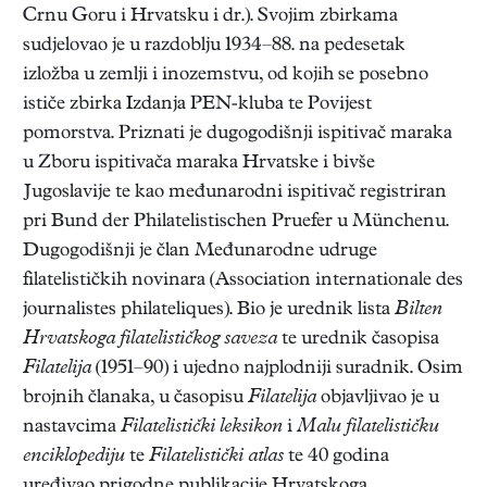
Crnu Goru i Hrvatsku i dr.). Svojim zbirkama
sudjelovao je u razdoblju 1934–88. na pedesetak
izložba u zemlji i inozemstvu, od kojih se posebno
ističe zbirka Izdanja PEN-kluba te Povijest
pomorstva. Priznati je dugogodišnji ispitivač maraka
u Zboru ispitivača maraka Hrvatske i bivše
Jugoslavije te kao međunarodni ispitivač registriran
pri Bund der Philatelistischen Pruefer u Münchenu.
Dugogodišnji je član Međunarodne udruge
filatelističkih novinara (Association internationale des
journalistes philateliques). Bio je urednik lista
Bilten
Hrvatskoga filatelističkog saveza
te urednik časopisa
Filatelija
(1951–90) i ujedno najplodniji suradnik. Osim
brojnih članaka, u časopisu
Filatelija
objavljivao je u
nastavcima
Filatelistički leksikon
i
Malu filatelističku
enciklopediju
te
Filatelistički atlas
te 40 godina
uređivao prigodne publikacije Hrvatskoga