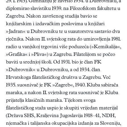
29. I. 1915). Gimnaziju je završio 1934. u Dubrovniku, a
diplomirao slavistiku 1939. na Filozofskom fakultetu u
Zagrebu. Nakon završenog studija bavio se
knjižarskim i izdavačkim poslovima u knjižari
»Jadran« u Dubrovniku te u suautorstvu sastavio dva
rječnika. Nakon II. svjetskog rata do umirovljenja 1981.
radio u vanjskoj trgovini više poduzeća (»Kemikalija«,
»Grafika« i »Pliva«) u Zagrebu. Filatelijom se počeo
baviti u srednjoj školi. Od 1931. bio je član FK
»Dubrovnik« u Dubrovniku, a od 1934. član
Hrvatskoga filatelističkog društva u Zagrebu. Već
1935. suosnivač je FK »Zagreb«, 1940. Kluba sabirača
maraka, a nakon II. svjetskog rata suosnivač je Kluba
prijatelja klasičnih maraka. Tijekom svoga
filatelističkog staža uspio je skupiti vrijedan materijal
(Država SHS, Kraljevina Jugoslavija 1918–41, NDH,
njemačka i talijanska okupacijska izdanja za Sloveniju,