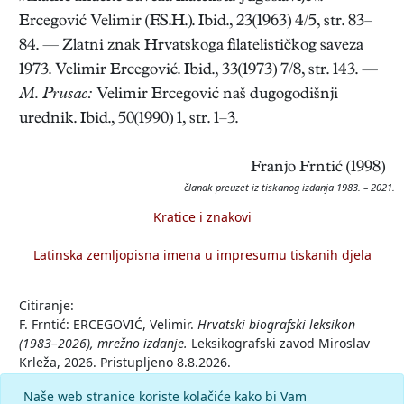
Ercegović Velimir (F.S.H.). Ibid., 23(1963) 4/5, str. 83–
84. — Zlatni znak Hrvatskoga filatelističkog saveza
1973. Velimir Ercegović. Ibid., 33(1973) 7/8, str. 143. —
M. Prusac:
Velimir Ercegović naš dugogodišnji
urednik. Ibid., 50(1990) 1, str. 1–3.
Franjo Frntić (1998)
članak preuzet iz tiskanog izdanja 1983. – 2021.
Kratice i znakovi
Latinska zemljopisna imena u impresumu tiskanih djela
Citiranje:
F. Frntić: ERCEGOVIĆ, Velimir.
Hrvatski biografski leksikon
(1983–2026), mrežno izdanje.
Leksikografski zavod Miroslav
Krleža, 2026. Pristupljeno 8.8.2026.
<https://hbl.lzmk.hr/clanak/ercegovic-velimir>.
Naše web stranice koriste kolačiće kako bi Vam