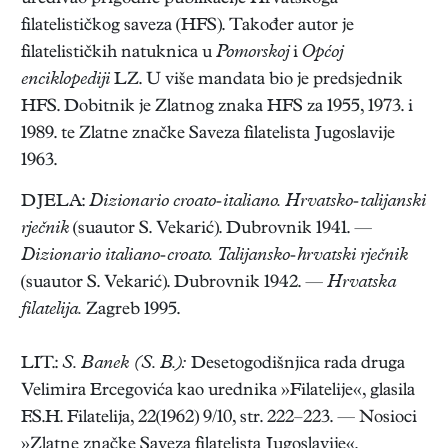
filatelističkog saveza (HFS). Također autor je
filatelističkih natuknica u
Pomorskoj
i
Općoj
enciklopediji
LZ. U više mandata bio je predsjednik
HFS. Dobitnik je Zlatnog znaka HFS za 1955, 1973. i
1989. te Zlatne značke Saveza filatelista Jugoslavije
1963.
DJELA:
Dizionario croato-italiano. Hrvatsko-talijanski
rječnik
(suautor S. Vekarić). Dubrovnik 1941. —
Dizionario italiano-croato. Talijansko-hrvatski rječnik
(suautor S. Vekarić). Dubrovnik 1942. —
Hrvatska
filatelija.
Zagreb 1995.
LIT.:
S. Banek (S. B.):
Desetogodišnjica rada druga
Velimira Ercegovića kao urednika »Filatelije«, glasila
F.S.H. Filatelija, 22(1962) 9/10, str. 222–223. — Nosioci
»Zlatne značke Saveza filatelista Jugoslavije«.