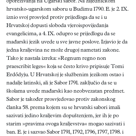
oporezivanja na Ugarski sabor. Na zajedničkom
hrvatsko-ugarskom saboru u Budimu 1790. E. je 2. IX.
iznio svoj prosvjed protiv prijedloga da se i u
Hrvatskoj dopusti sloboda vjeroispovijedanja
evangelicima, a 4. IX. odupro se prijedlogu da se
mađarski jezik uvede u sve javne poslove. Izjavio je da
jedna kraljevina ne može drugoj nametati zakone.
Tako je nastala izreka: »Regnum regno non
praescribit leges« koja se često krivo pripisuje Tomi
Erdődyju. U Hrvatskoj je službenim jezikom ostao i
nadalje latinski, ali je Sabor 1791. zaključio da se u
školama uvede mađarski kao neobvezatan predmet.
Sabor je također prosvjedovao protiv zakonskog
članka 58. prema kojem su se hrvatski sabori imali
sazivati jedino kraljevim dopuštenjem, jer ih je po
starim »pravima ovoga kraljevstva« mogao sazivati i
ban. E. je i sazvao Sabor 1791, 1792, 1796, 1797, 1798. i