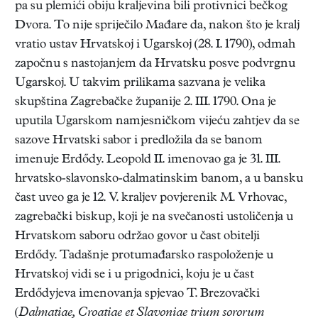
pa su plemići obiju kraljevina bili protivnici bečkog
Dvora. To nije spriječilo Mađare da, nakon što je kralj
vratio ustav Hrvatskoj i Ugarskoj (28. I. 1790), odmah
započnu s nastojanjem da Hrvatsku posve podvrgnu
Ugarskoj. U takvim prilikama sazvana je velika
skupština Zagrebačke županije 2. III. 1790. Ona je
uputila Ugarskom namjesničkom vijeću zahtjev da se
sazove Hrvatski sabor i predložila da se banom
imenuje Erdődy. Leopold II. imenovao ga je 31. III.
hrvatsko-slavonsko-dalmatinskim banom, a u bansku
čast uveo ga je 12. V. kraljev povjerenik M. Vrhovac,
zagrebački biskup, koji je na svečanosti ustoličenja u
Hrvatskom saboru održao govor u čast obitelji
Erdődy. Tadašnje protumađarsko raspoloženje u
Hrvatskoj vidi se i u prigodnici, koju je u čast
Erdődyjeva imenovanja spjevao T. Brezovački
(
Dalmatiae, Croatiae et Slavoniae trium sororum