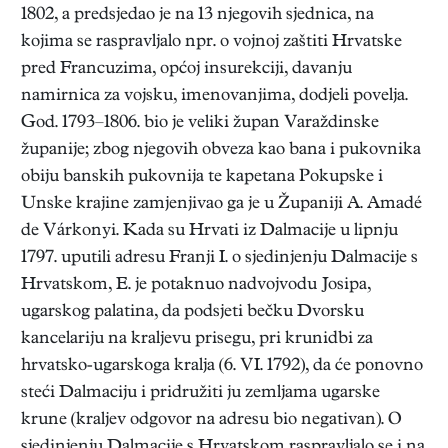
1802, a predsjedao je na 13 njegovih sjednica, na
kojima se raspravljalo npr. o vojnoj zaštiti Hrvatske
pred Francuzima, općoj insurekciji, davanju
namirnica za vojsku, imenovanjima, dodjeli povelja.
God. 1793–1806. bio je veliki župan Varaždinske
županije; zbog njegovih obveza kao bana i pukovnika
obiju banskih pukovnija te kapetana Pokupske i
Unske krajine zamjenjivao ga je u Županiji A. Amadé
de Várkonyi. Kada su Hrvati iz Dalmacije u lipnju
1797. uputili adresu Franji I. o sjedinjenju Dalmacije s
Hrvatskom, E. je potaknuo nadvojvodu Josipa,
ugarskog palatina, da podsjeti bečku Dvorsku
kancelariju na kraljevu prisegu, pri krunidbi za
hrvatsko-ugarskoga kralja (6. VI. 1792), da će ponovno
steći Dalmaciju i pridružiti ju zemljama ugarske
krune (kraljev odgovor na adresu bio negativan). O
sjedinjenju Dalmacije s Hrvatskom raspravljalo se i na