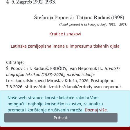
4–5. Zagreb 1992–1993.
Štefanija Popović i Tatjana Radauš (1998)
članak preuzet iz tiskanog izdanja 1983. – 2021.
Kratice i znakovi
Latinska zemljopisna imena u impresumu tiskanih djela
Citiranje:
Š. Popović i T. Radauš: ERDŐDY, Ivan Nepomuk II..
Hrvatski
biografski leksikon (1983–2026), mrežno izdanje.
Leksikografski zavod Miroslav Krleža, 2026. Pristupljeno
7.8.2026. <https://hbl.lzmk.hr/clanak/erdody-ivan-nepomuk-
ii>.
Naše web stranice koriste kolačiće kako bi Vam
omogućili najbolje korisničko iskustvo, za analizu
Komentar
prometa i korištenje društvenih mreža.
Doznaj više.
Prihvati
© 2026.
Leksikografski zavod
Miroslav Krleža