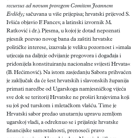
recursus ad novum proregem Comitem Joannem
Erdödy;
sačuvana u više prijepisa; hrvatski prijevod S.
Ivšića objavio F. Fancev, a latinski izvornik M.
Ratković i dr.). Pjesma, u kojoj je dotad nepoznati
pjesnik pozvao novog bana da zaštiti hrvatske
političke interese, izazvala je veliku pozornost i »imala
utjecaja na daljnje odvijanje pregovora i događaja i
pridonijela konstituiranju nacionalne svijesti Hrvata«
(B. Hećimović). Na istom zasjedanju Sabora prihvaćen
je zaključak da će šest hrvatskih i slavonskih županija
primati naredbe od Ugarskoga namjesničkog vijeća
sve dok se teritorij Hrvatske ne proširi krajevima koji
su još pod turskom i mletačkom vlašću. Time je
Hrvatski sabor predao unutarnju upravu zemljom
ugarskoj vladi, a odreknuo se i prijašnje hrvatske
financijske samostalnosti, prenoseći pravo