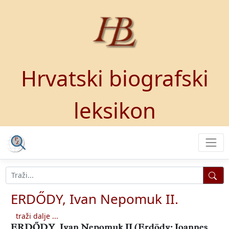
Hrvatski biografski
leksikon
ERDŐDY, Ivan Nepomuk II.
traži dalje ...
ERDŐDY, Ivan Nepomuk II
(Erdödy; Ioannes,