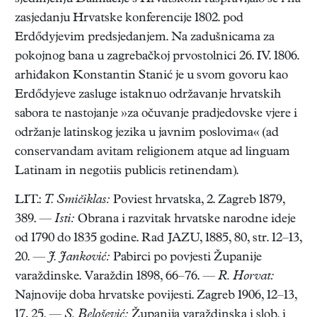
zasjedanju Hrvatske konferencije 1802. pod
Erdődyjevim predsjedanjem. Na zadušnicama za
pokojnog bana u zagrebačkoj prvostolnici 26. IV. 1806.
arhiđakon Konstantin Stanić je u svom govoru kao
Erdődyjeve zasluge istaknuo održavanje hrvatskih
sabora te nastojanje »za očuvanje pradjedovske vjere i
održanje latinskog jezika u javnim poslovima« (ad
conservandam avitam religionem atque ad linguam
Latinam in negotiis publicis retinendam).
LIT.:
T. Smičiklas:
Poviest hrvatska, 2. Zagreb 1879,
389. —
Isti:
Obrana i razvitak hrvatske narodne ideje
od 1790 do 1835 godine. Rad JAZU, 1885, 80, str. 12–13,
20. —
J. Janković:
Pabirci po povjesti Županije
varaždinske. Varaždin 1898, 66–76. —
R. Horvat:
Najnovije doba hrvatske povijesti. Zagreb 1906, 12–13,
17, 25. —
S. Belošević:
Županija varaždinska i slob. i