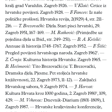
kralj. grad Varaždin. Zagreb 1926. —
V. Klaić:
Crtice iz
hrvatske povijesti. Zagreb 1928. —
F. Fancev:
Iz naše
političke prošlosti. Hrvatska revija, 2(1929) 4, str. 211–
216. —
T. Brezovački:
Djela. Stari pisci hrvatski, 29.
Zagreb 1951, 167–169. —
M. Ratković:
(Primjedbe uz
pojedina djela u: Ibid., str. 249–251). —
B. A. Krčelić:
Annuae ili historija 1748–1767. Zagreb 1952. —
F. Šišić:
Pregled povijesti hrvatskoga naroda. Zagreb 1962³. —
Z. Črnja:
Kulturna historija Hrvatske. Zagreb 1965. —
B. Hećimović:
Tito Brezovački (u: T. Brezovački,
Dramska djela. Pjesme. Pet stoljeća hrvatske
književnosti, 22. Zagreb 1973, 11–12). — Zaključci
Hrvatskog sabora, 9. Zagreb 1974. —
J. Horvat:
Kultura Hrvata kroz 1000 godina, 2. Zagreb 1980², 109,
429. —
M. Vrhovac:
Dnevnik-Diarium (1801–1809), 1.
Zagreb 1987. — Hrvatske kraljevinske konferencije,