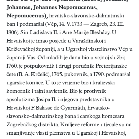
Johannes, Johannes Nepomucenus,
Nepomucenus),
hrvatsko-slavonsko-dalmatinski
ban i podmaršal (Vép, 14. V. 1733 — Zagreb, 23. III.
1806). Sin Ladislava II. i Ane Marije Illesházy. U
Hrvatskoj je imao posjede u Varaždinskoj i
Križevačkoj županiji, a u Ugarskoj vlastelinstvo Vép u
županiji Vas. Od mladih je dana bio u vojnoj službi;
1760. je potpukovnik i drugi poručnik Pretorijanske
čete (B. A. Krčelić), 1765. pukovnik, a 1790. podmaršal
ugarske konjice. U to je vrijeme bio i kraljevski
komornik i tajni savjetnik. Bio je protivnik
apsolutizma Josipa II. i njegova predstavnika u
Hrvatskoj F. Balasse de Gyarmáth, hrvatsko-
slavonsko-dalmatinskog bana i carskoga komesara
Zagrebačkog distrikta. Kraljeve reforme utjecale su na
smanjivanje vlasti plemstva u Ugarskoj i Hrvatskoj,