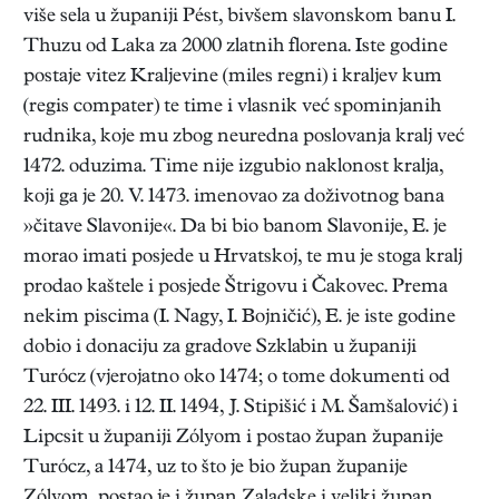
više sela u županiji Pést, bivšem slavonskom banu I.
Thuzu od Laka za 2000 zlatnih florena. Iste godine
postaje vitez Kraljevine (miles regni) i kraljev kum
(regis compater) te time i vlasnik već spominjanih
rudnika, koje mu zbog neuredna poslovanja kralj već
1472. oduzima. Time nije izgubio naklonost kralja,
koji ga je 20. V. 1473. imenovao za doživotnog bana
»čitave Slavonije«. Da bi bio banom Slavonije, E. je
morao imati posjede u Hrvatskoj, te mu je stoga kralj
prodao kaštele i posjede Štrigovu i Čakovec. Prema
nekim piscima (I. Nagy, I. Bojničić), E. je iste godine
dobio i donaciju za gradove Szklabin u županiji
Turócz (vjerojatno oko 1474; o tome dokumenti od
22. III. 1493. i 12. II. 1494, J. Stipišić i M. Šamšalović) i
Lipcsit u županiji Zólyom i postao župan županije
Turócz, a 1474, uz to što je bio župan županije
Zólyom, postao je i župan Zaladske i veliki župan