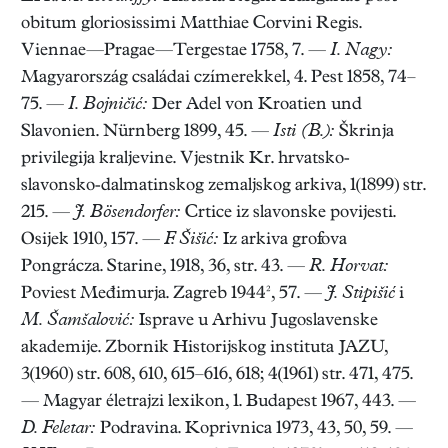
obitum gloriosissimi Matthiae Corvini Regis.
Viennae—Pragae—Tergestae 1758, 7. —
I. Nagy:
Magyarország családai czímerekkel, 4. Pest 1858, 74–
75. —
I. Bojničić:
Der Adel von Kroatien und
Slavonien. Nürnberg 1899, 45. —
Isti (B.):
Škrinja
privilegija kraljevine. Vjestnik Kr. hrvatsko-
slavonsko-dalmatinskog zemaljskog arkiva, 1(1899) str.
215. —
J. Bösendorfer:
Crtice iz slavonske povijesti.
Osijek 1910, 157. —
F. Šišić:
Iz arkiva grofova
Pongrácza. Starine, 1918, 36, str. 43. —
R. Horvat:
Poviest Međimurja. Zagreb 1944², 57. —
J. Stipišić
i
M. Šamšalović:
Isprave u Arhivu Jugoslavenske
akademije. Zbornik Historijskog instituta JAZU,
3(1960) str. 608, 610, 615–616, 618; 4(1961) str. 471, 475.
— Magyar életrajzi lexikon, 1. Budapest 1967, 443. —
D. Feletar:
Podravina. Koprivnica 1973, 43, 50, 59. —