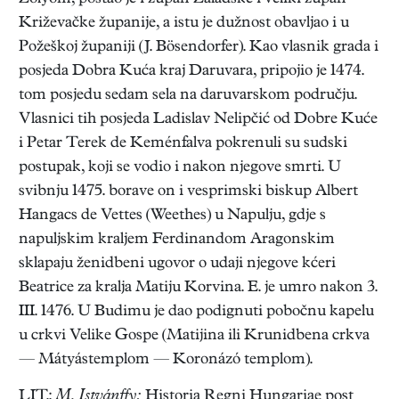
Križevačke županije, a istu je dužnost obavljao i u
Požeškoj županiji (J. Bösendorfer). Kao vlasnik grada i
posjeda Dobra Kuća kraj Daruvara, pripojio je 1474.
tom posjedu sedam sela na daruvarskom području.
Vlasnici tih posjeda Ladislav Nelipčić od Dobre Kuće
i Petar Terek de Keménfalva pokrenuli su sudski
postupak, koji se vodio i nakon njegove smrti. U
svibnju 1475. borave on i vesprimski biskup Albert
Hangacs de Vettes (Weethes) u Napulju, gdje s
napuljskim kraljem Ferdinandom Aragonskim
sklapaju ženidbeni ugovor o udaji njegove kćeri
Beatrice za kralja Matiju Korvina. E. je umro nakon 3.
III. 1476. U Budimu je dao podignuti pobočnu kapelu
u crkvi Velike Gospe (Matijina ili Krunidbena crkva
— Mátyástemplom — Koronázó templom).
LIT.:
M. Istvánffy:
Historia Regni Hungariae post