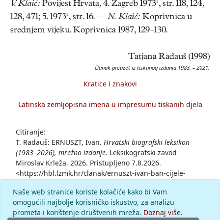
V. Klaić:
Povijest Hrvata, 4. Zagreb 1973², str. 118, 124,
128, 471; 5. 1973², str. 16. —
N. Klaić:
Koprivnica u
srednjem vijeku. Koprivnica 1987, 129–130.
Tatjana Radauš (1998)
članak preuzet iz tiskanog izdanja 1983. – 2021.
Kratice i znakovi
Latinska zemljopisna imena u impresumu tiskanih djela
Citiranje:
T. Radauš: ERNUSZT, Ivan.
Hrvatski biografski leksikon
(1983–2026), mrežno izdanje.
Leksikografski zavod
Miroslav Krleža, 2026. Pristupljeno 7.8.2026.
<https://hbl.lzmk.hr/clanak/ernuszt-ivan-ban-cijele-
slavonije>.
Naše web stranice koriste kolačiće kako bi Vam
omogućili najbolje korisničko iskustvo, za analizu
Komentar
prometa i korištenje društvenih mreža.
Doznaj više.