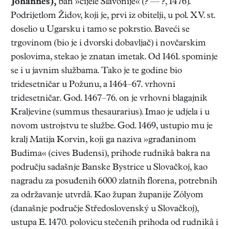
Johannes),
ban »cijele Slavonije« (? — ?, 1476).
Podrijetlom Židov, koji je, prvi iz obitelji, u pol. XV. st.
doselio u Ugarsku i tamo se pokrstio. Baveći se
trgovinom (bio je i dvorski dobavljač) i novčarskim
poslovima, stekao je znatan imetak. Od 1461. spominje
se i u javnim službama. Tako je te godine bio
tridesetničar u Požunu, a 1464–67. vrhovni
tridesetničar. God. 1467–76. on je vrhovni blagajnik
Kraljevine (summus thesaurarius). Imao je udjela i u
novom ustrojstvu te službe. God. 1469, ustupio mu je
kralj Matija Korvin, koji ga naziva »građaninom
Budima« (cives Budensi), prihode rudnikâ bakra na
području sadašnje Banske Bystrice u Slovačkoj, kao
nagradu za posuđenih 6000 zlatnih florena, potrebnih
za održavanje utvrdâ. Kao župan županije Zólyom
(današnje područje Středoslovenský u Slovačkoj),
ustupa E. 1470. polovicu stečenih prihoda od rudnikâ i