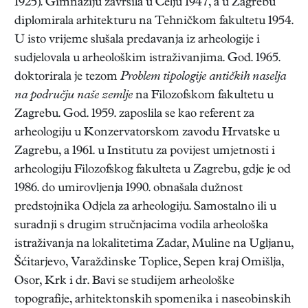
1925). Gimnaziju završila u Celju 1947, a u Zagrebu
diplomirala arhitekturu na Tehničkom fakultetu 1954.
U isto vrijeme slušala predavanja iz arheologije i
sudjelovala u arheološkim istraživanjima. God. 1965.
doktorirala je tezom
Problem tipologije antičkih naselja
na području naše zemlje
na Filozofskom fakultetu u
Zagrebu. God. 1959. zaposlila se kao referent za
arheologiju u Konzervatorskom zavodu Hrvatske u
Zagrebu, a 1961. u Institutu za povijest umjetnosti i
arheologiju Filozofskog fakulteta u Zagrebu, gdje je od
1986. do umirovljenja 1990. obnašala dužnost
predstojnika Odjela za arheologiju. Samostalno ili u
suradnji s drugim stručnjacima vodila arheološka
istraživanja na lokalitetima Zadar, Muline na Ugljanu,
Šćitarjevo, Varaždinske Toplice, Sepen kraj Omišlja,
Osor, Krk i dr. Bavi se studijem arheološke
topografije, arhitektonskih spomenika i naseobinskih