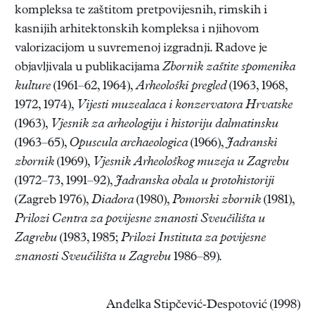
kompleksa te zaštitom pretpovijesnih, rimskih i
kasnijih arhitektonskih kompleksa i njihovom
valorizacijom u suvremenoj izgradnji. Radove je
objavljivala u publikacijama
Zbornik zaštite spomenika
kulture
(1961–62, 1964),
Arheološki pregled
(1963, 1968,
1972, 1974),
Vijesti muzealaca i konzervatora Hrvatske
(1963),
Vjesnik za arheologiju i historiju dalmatinsku
(1963–65),
Opuscula archaeologica
(1966),
Jadranski
zbornik
(1969),
Vjesnik Arheološkog muzeja u Zagrebu
(1972–73, 1991–92),
Jadranska obala u protohistoriji
(Zagreb 1976),
Diadora
(1980),
Pomorski zbornik
(1981),
Prilozi Centra za povijesne znanosti Sveučilišta u
Zagrebu
(1983, 1985;
Prilozi Instituta za povijesne
znanosti Sveučilišta u Zagrebu
1986–89).
Anđelka Stipčević-Despotović (1998)