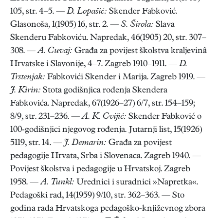
105, str. 4–5. —
D. Lopašić:
Skender Fabković.
Glasonoša, 1(1905) 16, str. 2. —
S. Širola:
Slava
Skenderu Fabkoviću. Napredak, 46(1905) 20, str. 307–
308. —
A. Cuvaj:
Građa za povijest školstva kraljevinâ
Hrvatske i Slavonije, 4–7. Zagreb 1910–1911. —
D.
Trstenjak:
Fabkovići Skender i Marija. Zagreb 1919. —
J. Kirin:
Stota godišnjica rođenja Skendera
Fabkovića. Napredak, 67(1926–27) 6/7, str. 154–159;
8/9, str. 231–236. —
A. K. Cvijić:
Skender Fabković o
100-godišnjici njegovog rođenja. Jutarnji list, 15(1926)
5119, str. 14. —
J. Demarin:
Građa za povijest
pedagogije Hrvata, Srba i Slovenaca. Zagreb 1940. —
Povijest školstva i pedagogije u Hrvatskoj. Zagreb
1958. —
A. Tunkl:
Urednici i suradnici »Napretka«.
Pedagoški rad, 14(1959) 9/10, str. 362–363. — Sto
godina rada Hrvatskoga pedagoško-književnog zbora