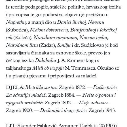
iz teorije pedagogije, staleške politike, hrvatskog jezika
i pravopisa te gospodarstva objavio je pretežno u
Napretku,
a manji dio u
Danici ilirskoj, Nevenu
(Subotica),
Malom dobrotvoru, Bunjevačkoj i šokačkoj
vili
(Kaloča),
Narodnim novinama, Novom vieku,
Narodnom listu
(Zadar),
Smilju
i dr. Sudjelovao je kod
sastavljanja čitanaka za osnovne škole, preveo je s
češkog jezika
Didaktiku
J. A. Komenskog i s
talijanskoga
Misli ob uzgoju
N. Tommasea. Okušao se
i u pisanju pjesama i pripovijesti za mladež.
DJELA:
Metrički sustav.
Zagreb 1872. —
Pučke priče.
Za odrasliju mladež.
Zagreb 1884. —
Nešto o ponosu i
njegovih srodnicih.
Zagreb 1892. —
Moje zabavice.
Zagreb 1900. —
Divkonjic i druge priče.
Zagreb 1943.
LIT.: Skender Fabković. Agramer Tagblatt, 20(1905)