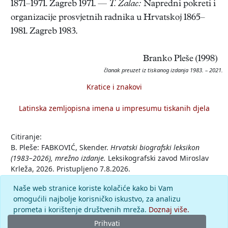
1871–1971. Zagreb 1971. —
T. Žalac:
Napredni pokreti i
organizacije prosvjetnih radnika u Hrvatskoj 1865–
1981. Zagreb 1983.
Branko Pleše (1998)
članak preuzet iz tiskanog izdanja 1983. – 2021.
Kratice i znakovi
Latinska zemljopisna imena u impresumu tiskanih djela
Citiranje:
B. Pleše: FABKOVIĆ, Skender.
Hrvatski biografski leksikon
(1983–2026), mrežno izdanje.
Leksikografski zavod Miroslav
Krleža, 2026. Pristupljeno 7.8.2026.
<https://hbl.lzmk.hr/clanak/fabkovic-skender>.
Naše web stranice koriste kolačiće kako bi Vam
omogućili najbolje korisničko iskustvo, za analizu
Komentar
prometa i korištenje društvenih mreža.
Doznaj više.
Prihvati