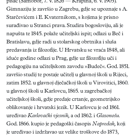
pisac (Samobor, 7. V. 1826 — Krapina, 6. V. 1905).
Gimnaziju je završio u Zagrebu, gdje se upoznaje s A.
Starčevićem i E. Kvaternikom, s kojima je prisno
surađivao u Stranci prava. Studira bogosloviju, ali je
napušta te 1845. polaže učiteljski ispit; odlazi u Beč i
Bratislavu, gdje radi u stolarskog obrtnika i sluša
predavanja iz filozofije. U Hrvatsku se vraća 1848, ali
iduće godine odlazi u Prag, gdje uz filozofiju uči i
pedagogiju na učiteljskom zavodu »Budeč«. God. 1851.
završio studij te postaje učitelj u glavnoj školi u Rijeci,
zatim 1852. u glavnoj dječačkoj školi u Virovitici, 1860.
u glavnoj školi u Karlovcu, 1865. u zagrebačkoj
učiteljskoj školi, gdje predaje crtanje, geometrijsko
oblikovanje i hrvatski jezik. U Karlovcu je od 1861.
uređivao
Karlovački vjesnik,
a od 1862. i
Glasonošu.
God. 1866. kupio je pedagoški časopis
Napredak,
koji
je uređivao i izdržavao uz velike troškove do 1873,