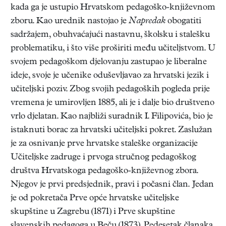
kada ga je ustupio Hrvatskom pedagoško-književnom
zboru. Kao urednik nastojao je
Napredak
obogatiti
sadržajem, obuhvaćajući nastavnu, školsku i stalešku
problematiku, i što više proširiti među učiteljstvom. U
svojem pedagoškom djelovanju zastupao je liberalne
ideje, svoje je učenike oduševljavao za hrvatski jezik i
učiteljski poziv. Zbog svojih pedagoških pogleda prije
vremena je umirovljen 1885, ali je i dalje bio društveno
vrlo djelatan. Kao najbliži suradnik I. Filipovića, bio je
istaknuti borac za hrvatski učiteljski pokret. Zaslužan
je za osnivanje prve hrvatske staleške organizacije
Učiteljske zadruge i prvoga stručnog pedagoškog
društva Hrvatskoga pedagoško-književnog zbora.
Njegov je prvi predsjednik, pravi i počasni član. Jedan
je od pokretača Prve opće hrvatske učiteljske
skupštine u Zagrebu (1871) i Prve skupštine
slavenskih pedagoga u Beču (1873). Pedesetak članaka