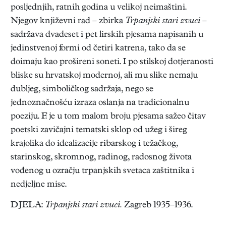
posljednjih, ratnih godina u velikoj neimaštini.
Njegov književni rad – zbirka
Trpanjski stari zvuci
–
sadržava dvadeset i pet lirskih pjesama napisanih u
jedinstvenoj formi od četiri katrena, tako da se
doimaju kao prošireni soneti. I po stilskoj dotjeranosti
bliske su hrvatskoj modernoj, ali mu slike nemaju
dubljeg, simboličkog sadržaja, nego se
jednoznačnošću izraza oslanja na tradicionalnu
poeziju. F. je u tom malom broju pjesama sažeo čitav
poetski zavičajni tematski sklop od užeg i šireg
krajolika do idealizacije ribarskog i težačkog,
starinskog, skromnog, radinog, radosnog života
vođenog u ozračju trpanjskih svetaca zaštitnika i
nedjeljne mise.
DJELA:
Trpanjski stari zvuci.
Zagreb 1935–1936.