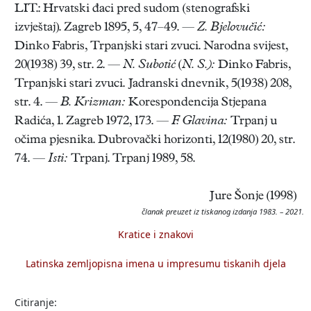
LIT.: Hrvatski đaci pred sudom (stenografski
izvještaj). Zagreb 1895, 5, 47–49. —
Z. Bjelovučić:
Dinko Fabris, Trpanjski stari zvuci. Narodna svijest,
20(1938) 39, str. 2. —
N. Subotić
(
N. S.):
Dinko Fabris,
Trpanjski stari zvuci. Jadranski dnevnik, 5(1938) 208,
str. 4. —
B. Krizman:
Korespondencija Stjepana
Radića, 1. Zagreb 1972, 173. —
F. Glavina:
Trpanj u
očima pjesnika. Dubrovački horizonti, 12(1980) 20, str.
74. —
Isti:
Trpanj. Trpanj 1989, 58.
Jure Šonje (1998)
članak preuzet iz tiskanog izdanja 1983. – 2021.
Kratice i znakovi
Latinska zemljopisna imena u impresumu tiskanih djela
Citiranje: