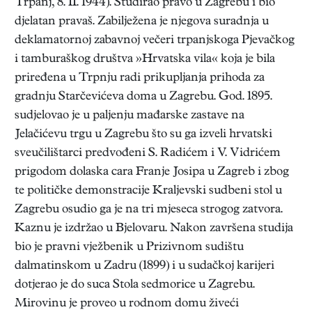
Trpanj, 8. II. 1944). Studirao pravo u Zagrebu i bio
djelatan pravaš. Zabilježena je njegova suradnja u
deklamatornoj zabavnoj večeri trpanjskoga Pjevačkog
i tamburaškog društva »Hrvatska vila« koja je bila
priređena u Trpnju radi prikupljanja prihoda za
gradnju Starčevićeva doma u Zagrebu. God. 1895.
sudjelovao je u paljenju mađarske zastave na
Jelačićevu trgu u Zagrebu što su ga izveli hrvatski
sveučilištarci predvođeni S. Radićem i V. Vidrićem
prigodom dolaska cara Franje Josipa u Zagreb i zbog
te političke demonstracije Kraljevski sudbeni stol u
Zagrebu osudio ga je na tri mjeseca strogog zatvora.
Kaznu je izdržao u Bjelovaru. Nakon završena studija
bio je pravni vježbenik u Prizivnom sudištu
dalmatinskom u Zadru (1899) i u sudačkoj karijeri
dotjerao je do suca Stola sedmorice u Zagrebu.
Mirovinu je proveo u rodnom domu živeći