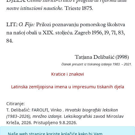
DJELA:
Cenno storico-critico e progetto di riforma delle
nostre istituzioni nautiche.
Trieste 1875.
LIT.:
O. Fijo:
Prilozi poznavanju pomorskog školstva
na našoj obali u XIX. stoljeću. Zagreb 1956, 19, 71, 83,
84.
Tatjana Delibašić (1998)
članak preuzet iz tiskanog izdanja 1983. – 2021.
Kratice i znakovi
Latinska zemljopisna imena u impresumu tiskanih djela
Citiranje:
T. Delibašić: FAROLFI, Vinko .
Hrvatski biografski leksikon
(1983–2026), mrežno izdanje.
Leksikografski zavod Miroslav
Krleža, 2026. Pristupljeno 9.8.2026.
<https://hbl.lzmk.hr/clanak/farolfi-vinko>.
Naše web stranice koriste kolačiće kako bi Vam