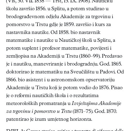
(Vis, 30. VII. 1838 — Trst, 15. IX. 1908). Nautičku
školu završio 1856. u Splitu, a potom studirao u
brodograđevnom odjelu Akademije za trgovinu i
pomorstvo u Trstu gdje je 1859. završio i kurs za
nastavnika nautike. Od 1858. bio nastavnik
matematike i nautike u Nautičkoj školi u Splitu, a
potom suplent i profesor matematike, povijesti i
zemljopisa na Akademiji u Trstu (1860–99). Predavao
je i nautiku, manevriranje i brodogradnju. God. 1865.
doktorirao je matematiku na Sveučilištu u Padovi. Od
1866. bio asistent i u astronomskom opservatoriju
Akademije u Trstu koji je potom vodio do 1876. Pisao
je o reformi nautičkih škola i o rezultatima
meteoroloških promatranja u
Izvještajima Akademije
za trgovinu i pomorstvo u Trstu
(1871–75). God. 1870.
patentirao je izum umjetnog horizonta.