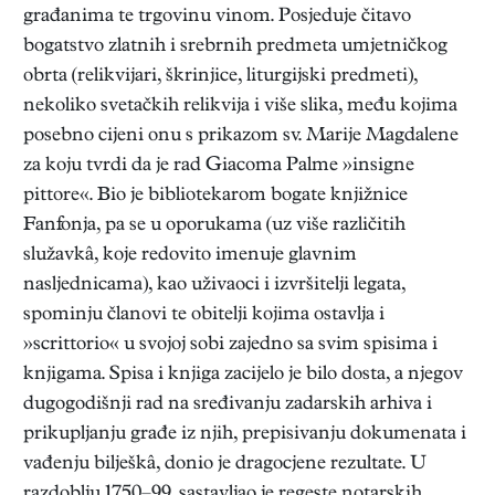
građanima te trgovinu vinom. Posjeduje čitavo
bogatstvo zlatnih i srebrnih predmeta umjetničkog
obrta (relikvijari, škrinjice, liturgijski predmeti),
nekoliko svetačkih relikvija i više slika, među kojima
posebno cijeni onu s prikazom sv. Marije Magdalene
za koju tvrdi da je rad Giacoma Palme »insigne
pittore«. Bio je bibliotekarom bogate knjižnice
Fanfonja, pa se u oporukama (uz više različitih
služavkâ, koje redovito imenuje glavnim
nasljednicama), kao uživaoci i izvršitelji legata,
spominju članovi te obitelji kojima ostavlja i
»scrittorio« u svojoj sobi zajedno sa svim spisima i
knjigama. Spisa i knjiga zacijelo je bilo dosta, a njegov
dugogodišnji rad na sređivanju zadarskih arhiva i
prikupljanju građe iz njih, prepisivanju dokumenata i
vađenju bilješkâ, donio je dragocjene rezultate. U
razdoblju 1750–99. sastavljao je regeste notarskih