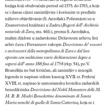
knjiga koji obuhvaćaju period od 1375. do 1783, a koje
se i danas cijeni zanimljivim i korisnim te predlaže
njihovo objavljivanje (S. Antoljak). Pohranjeni su u
Znanstvenoj knjižnici u Zadru (
Regesti dell’ Archivio
notariale di Zara,
ms. 461) i, prema S. Antoljaku,
malim dijelom u zadarskome Državnom arhivu. Isti
arhiv čuva i Ferranteov rukopis
Descrizione de’ vescovi
e arcivescovi della metropolitana di Zara e dal loro
operato con moltissime varie dichiarazioni degne a
sapersi dell’ anno 388 fino al 1754
(rkp. 54), po V.
Brunelliju ne baš kritičan, ali zanimljiv s mnogih
legenda te napisan stilom kasnog XVII. st. Potkraj
XVIII. st. napisao je samostansku kroniku zadarskih
benediktinka
Descrizione del Nobil Monastero delle M.
M. R. R. Madri Benedettine denominate di Santa
Maria nonchè di quello di Santa Catterina,
koja se i