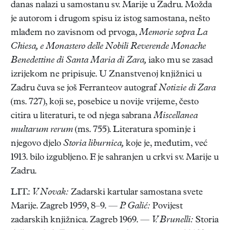
danas nalazi u samostanu sv. Marije u Zadru. Možda
je autorom i drugom spisu iz istog samostana, nešto
mlađem no zavisnom od prvoga,
Memorie sopra La
Chiesa, e Monastero delle Nobili Reverende Monache
Benedettine di Santa Maria di Zara,
iako mu se zasad
izrijekom ne pripisuje. U Znanstvenoj knjižnici u
Zadru čuva se još Ferranteov autograf
Notizie di Zara
(ms. 727), koji se, posebice u novije vrijeme, često
citira u literaturi, te od njega sabrana
Miscellanea
multarum rerum
(ms. 755). Literatura spominje i
njegovo djelo
Storia liburnica,
koje je, međutim, već
1913. bilo izgubljeno. F. je sahranjen u crkvi sv. Marije u
Zadru.
LIT.:
V. Novak:
Zadarski kartular samostana svete
Marije. Zagreb 1959, 8–9. —
P. Galić:
Povijest
zadarskih knjižnica. Zagreb 1969. —
V. Brunelli:
Storia