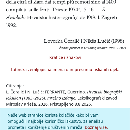
della città di Zara dai tempi più remoti sino al 1409
compilata sulle fonti. Trieste 1974², 15–16. —
S.
Antoljak:
Hrvatska historiografija do 1918, 1. Zagreb
1992.
Lovorka Čoralić i Nikša Lučić (1998)
članak preuzet iz tiskanog izdanja 1983. – 2021.
Kratice i znakovi
Latinska zemljopisna imena u impresumu tiskanih djela
Citiranje:
L. Čoralić i N. Lučić: FERRANTE, Guerrino.
Hrvatski biografski
leksikon (1983–2026), mrežno izdanje.
Leksikografski zavod
Miroslav Krleža, 2026. Pristupljeno 8.8.2026.
<https://hbl.lzmk.hr/clanak/ferrante-guerrino>.
Naše web stranice koriste kolačiće kako bi Vam
omogućili najbolje korisničko iskustvo, za analizu
Komentar
prometa i korištenje društvenih mreža.
Doznaj više.