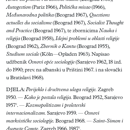
Autogestion
(Pariz 1966),
Politička misao
(1966),
Međunarodna politika
(Beograd 1967),
Questions
actuelles du socialisme
(Beograd 1967),
Socialist Thought
and Practice
(Beograd 1967), te zbornicima
Nauka i
religija
(Beograd 1958),
Idejni problemi u oblasti religije
(Beograd 1962),
Zbornik o Kantu
(Beograd 1955),
Studium sociale
(Köln—Opladen 1963). Napisao
udžbenik
Osnovi opće sociologije
(Sarajevo 1962, 18 izd.
do 1990; prev. na albanski u Prištini 1967. i na slovački
u Bratislavi 1968).
DJELA:
Porijeklo i društvena uloga religije.
Zagreb
1950. —
Kako je postala religija.
Beograd 1952, Sarajevo
1957². —
Kozmopolitizam i proleterski
internacionalizam.
Sarajevo 1959. —
Osnovi
marksističke sociologije.
Beograd 1968. —
Saint-Simon i
Auguste Comte.
Zagreb 1966, 1987².