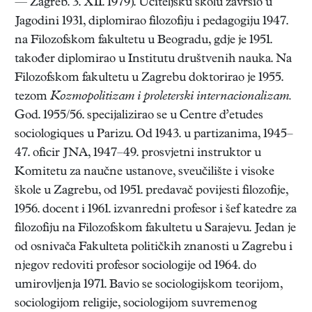
— Zagreb. 3. XII. 1979). Učiteljsku školu završio u
Jagodini 1931, diplomirao filozofiju i pedagogiju 1947.
na Filozofskom fakultetu u Beogradu, gdje je 1951.
također diplomirao u Institutu društvenih nauka. Na
Filozofskom fakultetu u Zagrebu doktorirao je 1955.
tezom
Kozmopolitizam i proleterski internacionalizam.
God. 1955/56. specijalizirao se u Centre d’etudes
sociologiques u Parizu. Od 1943. u partizanima, 1945–
47. oficir JNA, 1947–49. prosvjetni instruktor u
Komitetu za naučne ustanove, sveučilište i visoke
škole u Zagrebu, od 1951. predavač povijesti filozofije,
1956. docent i 1961. izvanredni profesor i šef katedre za
filozofiju na Filozofskom fakultetu u Sarajevu. Jedan je
od osnivača Fakulteta političkih znanosti u Zagrebu i
njegov redoviti profesor sociologije od 1964. do
umirovljenja 1971. Bavio se sociologijskom teorijom,
sociologijom religije, sociologijom suvremenog