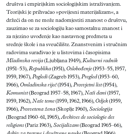
društva i empirijskim sociologijskim istraživanjem.
Teorijski je prihvaćao »povijesni materijalizam«, a
držeći da on ne može nadomjestiti znanost o društvu,
zauzimao se za sociologiju kao samostalnu znanost i
za njezino uvođenje kao nastavnog predmeta u
srednje škole i na sveučilište. Znanstvenim i stručnim
radovima surađivao je u listovima i časopisima
Mladinska revija
(Ljubljana 1949),
Kulturni radnik
(1951–53),
Republika
(1951),
Oslobođenje
(1953–55, 1957,
1959, 1967),
Pogledi
(Zagreb 1953),
Pregled
(1953–60,
1966),
Omladinska riječ
(1954),
Prosvjetni list
(1954),
Komunist
(Beograd 1957–58, 1967),
Naši dani
(1957,
1959, 1962),
Naše teme
(1959, 1962, 1966),
Odjek
(1959,
1966),
Prosvetena žena
(Skoplje 1960),
Sociologija
(Beograd 1960–61, 1965),
Archives de sociologie des
religions
(Pariz 1963),
Socijalizam
(Beograd 1965–66),
Arhiv za pravne i društvene nauke
(Beograd 1966),