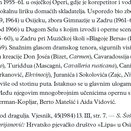
 1955–61. u osječkoj Operi, gdje je korepetitor i vo
 vokalnu liriku domaćih skladatelja. Usporedo bio
9, 1964) u Osijeku, zbora Gimnazije u Zadru (1961–
d 1966) u Dugom Selu s kojim izvodi i operne scen
60), u Zadru pri Muzičkoj školi »Blagoje Bersa« (1
). Snažnim glasom dramskog tenora, sigurnih visina
 kreacije Don Joséa (Bizet,
Carmen
), Cavaradossija
o
), Turiddua (Mascagni,
Cavalleria rusticana
), Can
 Brkanović,
Ekvinocij
), Juranića i Sokolovića (Zajc,
Ni
 više od stotinu puta. Istaknuo se u glavnim ulogam
 Među njegovim mnogobrojnim učenicima opernu su 
Šerman-Kopljar, Berto Matešić i Aida Vidović.
d dragulja. Vjesnik, 45(1984) 13. III, str. 7. —
S. Šoš
rijanović:
Hrvatsko pjevačko društvo »Lipa« u Osij