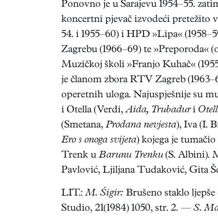
Ponovno je u Sarajevu 1954–55. zatim
koncertni pjevač izvodeći pretežito
54. i 1955–60) i HPD »Lipa« (1958–5
Zagrebu (1966–69) te »Preporoda« (o
Muzičkoj školi »Franjo Kuhač« (1955–
je članom zbora RTV Zagreb (1963–69
operetnih uloga. Najuspješnije su mu
i Otella (Verdi,
Aida, Trubadur
i
Otell
(Smetana,
Prodana nevjesta
), Iva (I.
Ero s onoga svijeta
) kojega je tumačio
Trenk u
Barunu Trenku
(S. Albini).
Pavlović, Ljiljana Tudaković, Gita 
LIT.:
M. Šigir:
Brušeno staklo ljepše o
Studio, 21(1984) 1050, str. 2. —
S. Ma