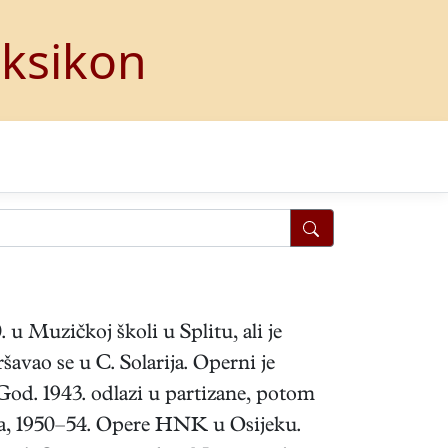
eksikon
 u Muzičkoj školi u Splitu, ali je
šavao se u C. Solarija. Operni je
od. 1943. odlazi u partizane, potom
šta, 1950–54. Opere HNK u Osijeku.