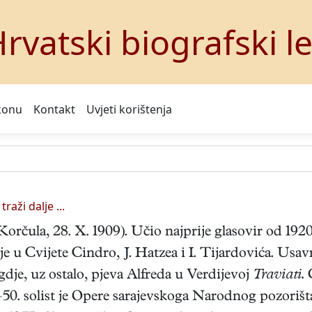
rvatski biografski l
konu
Kontakt
Uvjeti korištenja
traži dalje ...
Korčula, 28. X. 1909). Učio najprije glasovir od 1920.
 u Cvijete Cindro, J. Hatzea i I. Tijardovića. Usavr
gdje, uz ostalo, pjeva Alfreda u Verdijevoj
Traviati.
G
5–50. solist je Opere sarajevskoga Narodnog pozori