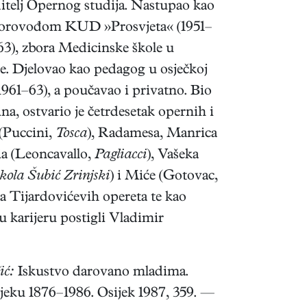
ditelj Opernog studija. Nastupao kao
 zborovođom KUD »Prosvjeta« (1951–
63), zbora Medicinske škole u
e. Djelovao kao pedagog u osječkoj
961–63), a poučavao i privatno. Bio
, ostvario je četrdesetak opernih i
 (Puccini,
Tosca
), Radamesa, Manrica
ia (Leoncavallo,
Pagliacci
), Vašeka
kola Šubić Zrinjski
) i Miće (Gotovac,
a Tijardovićevih opereta te kao
karijeru postigli Vladimir
ić:
Iskustvo darovano mladima.
eku 1876–1986. Osijek 1987, 359. —