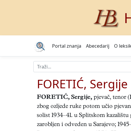
H
Portal znanja
Abecedarij
O leksi
FORETIĆ, Sergije
FORETIĆ, Sergije
,
pjevač, tenor (
zbog ozljede ruke potom učio pjevanje
solist 1934–41. u Splitskom kazalištu 
zarobljen i odveden u Sarajevo; 194