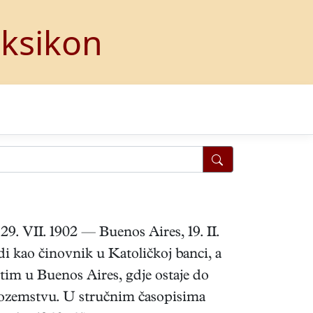
eksikon
29. VII. 1902 — Buenos Aires, 19. II.
di kao činovnik u Katoličkoj banci, a
atim u Buenos Aires, gdje ostaje do
 inozemstvu. U stručnim časopisima