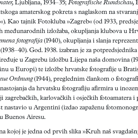
ater,
Ljubljana, 1934–35;
Fotografische Rundschau,
B
vatskoga amaterskog pokreta s naglaskom na stvaranju
«). Kao tajnik Fotokluba »Zagreb« (od 1933, predsjed
jih međunarodnih izložaba, okupljanja klubova u Hrv
mena fotografija
(1940), okupljanja i slanja repreze
(1938–40). God. 1938. izabran je za potpredsjedn
riređuje u Zagrebu izložbu Lijepa naša domovina (1
inu u Europi) te izložbe hrvatske fotografije u Bratis
eue Ordnung
(1944), preglednim člankom o fotograf
nastojanja da hrvatsku fotografiju afirmira u inoze
ji zagrebačkih, karlovačkih i osječkih fotoamatera 
ost nastavio u Argentini (izdao zapaženu fotomonogr
u Buenos Airesu.
, na kojoj je jedna od prvih slika »Kruh naš svagdaš