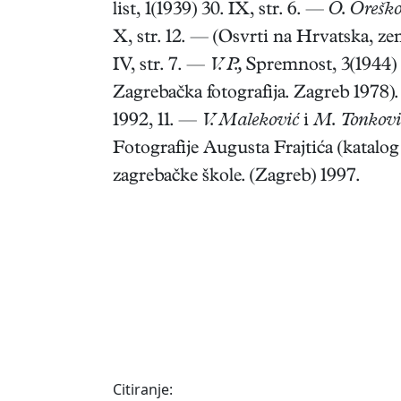
list, 1(1939) 30. IX, str. 6. —
O. Oreško
X, str. 12. — (Osvrti na Hrvatska, zem
IV, str. 7. —
V. P.,
Spremnost, 3(1944) 1
Zagrebačka fotografija. Zagreb 1978
1992, 11. —
V. Maleković
i
M. Tonkovi
Fotografije Augusta Frajtića (katalo
zagrebačke škole. (Zagreb) 1997.
Citiranje: