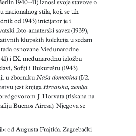
erlin 1940–41) iznosi svoje stavove o
 nacionalnog stila, koji se tih
nik od 1943) inicijator je i
atski foto-amaterski savez (1939),
ntativnih klupskih kolekcija u sedam
ika tada osnovane Međunarodne
941) i IX. međunarodnu izložbu
lavi, Sofiji i Bukureštu (1943).
iji u zborniku
Naša domovina
(I/2.
mstvu jest knjiga
Hrvatska, zemlja
i predgovorom J. Horvata (tiskana na
afiju Buenos Airesa). Njegova se
nji« od Augusta Frajtića. Zagrebački