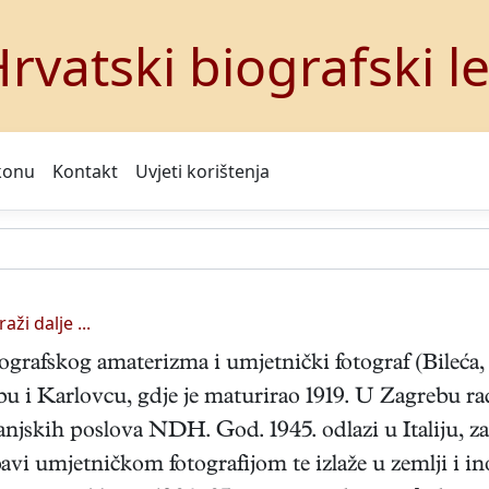
rvatski biografski l
konu
Kontakt
Uvjeti korištenja
raži dalje ...
ografskog amaterizma i umjetnički fotograf (Bileća, 
bu i Karlovcu, gdje je maturirao 1919. U Zagrebu ra
vanjskih poslova NDH. God. 1945. odlazi u Italiju, z
 bavi umjetničkom fotografijom te izlaže u zemlji i