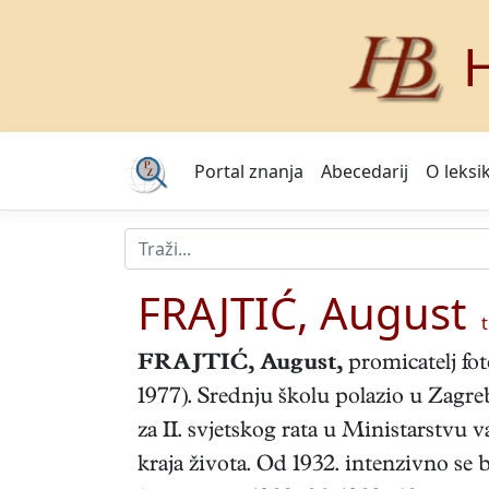
H
Portal znanja
Abecedarij
O leksi
FRAJTIĆ, August
t
FRAJTIĆ, August
,
promicatelj fot
1977). Srednju školu polazio u Zagre
za II. svjetskog rata u Ministarstvu 
kraja života. Od 1932. intenzivno se