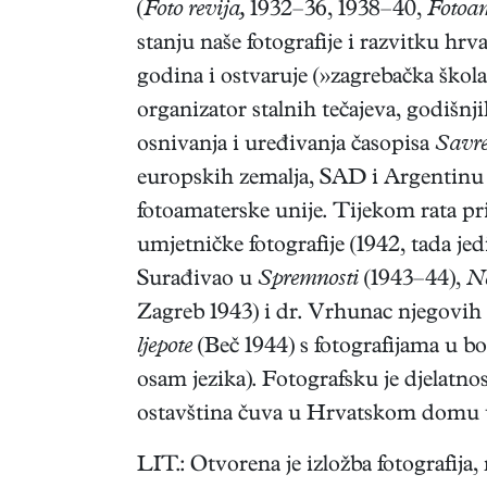
(
Foto revija,
1932–36, 1938–40,
Fotoam
stanju naše fotografije i razvitku hr
godina i ostvaruje (»zagrebačka škola
organizator stalnih tečajeva, godišn
osnivanja i uređivanja časopisa
Savre
europskih zemalja, SAD i Argentinu 
fotoamaterske unije. Tijekom rata p
umjetničke fotografije (1942, tada jed
Surađivao u
Spremnosti
(1943–44),
N
Zagreb 1943) i dr. Vrhunac njegovih 
ljepote
(Beč 1944) s fotografijama u bo
osam jezika). Fotografsku je djelatn
ostavština čuva u Hrvatskom domu 
LIT.: Otvorena je izložba fotografija