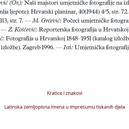
vić (Or.):
Naši majstori umjetničke fotografije na izl
lja ljepote): Hrvatski planinar, 40(1944) 4/5, str. 7
13, str. 7. —
M. Grčević:
Počeci umjetničke fotogra
). —
Ž. Koščević:
Reporterska fotografija u Hrvatskoj
ć:
Fotografija u Hrvatskoj 1848–1951 (katalog izlož
g izložbe). Zagreb 1996. —
Isti:
Umjetnička fotografij
Kratice i znakovi
Latinska zemljopisna imena u impresumu tiskanih djela