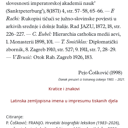
slovesnosti imperatorskoj akademii nauk’
(Sanktpeterburg’), 8(1871) 4, str. 57–58, 65–66. —
F.
Rački:
Rukopisi tičući se južno-slovinske povjesti u
arkivih srednje i dolnje Italije. Rad JAZU, 1872, 18, str.
226–227. —
C. Eubel:
Hierarchia catholica medii aevi,
1. Monasterii 1898, 101. —
T. Smičiklas:
Diplomatički
zbornik, 8. Zagreb 1910, str. 527; 9. 1911, str. 7, 28–29.
—
V. Brusić:
Otok Rab. Zagreb 1926, 183.
Pejo Ćošković (1998)
članak preuzet iz tiskanog izdanja 1983. – 2021.
Kratice i znakovi
Latinska zemljopisna imena u impresumu tiskanih djela
Citiranje:
P. Ćošković: FRANJO.
Hrvatski biografski leksikon (1983–2026),