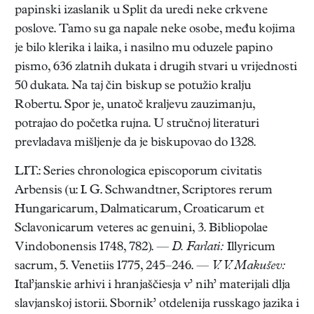
papinski izaslanik u Split da uredi neke crkvene
poslove. Tamo su ga napale neke osobe, među kojima
je bilo klerika i laika, i nasilno mu oduzele papino
pismo, 636 zlatnih dukata i drugih stvari u vrijednosti
50 dukata. Na taj čin biskup se potužio kralju
Robertu. Spor je, unatoč kraljevu zauzimanju,
potrajao do početka rujna. U stručnoj literaturi
prevladava mišljenje da je biskupovao do 1328.
LIT.: Series chronologica episcoporum civitatis
Arbensis (u: I. G. Schwandtner, Scriptores rerum
Hungaricarum, Dalmaticarum, Croaticarum et
Sclavonicarum veteres ac genuini, 3. Bibliopolae
Vindobonensis 1748, 782). —
D. Farlati:
Illyricum
sacrum, 5. Venetiis 1775, 245–246. —
V. V. Makušev:
Ital’janskie arhivi i hranjaščiesja v’ nih’ materijali dlja
slavjanskoj istorii. Sbornik’ otdelenija russkago jazika i