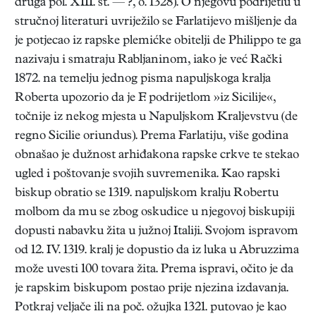
druga pol. XIII. st. — ?, o. 1328). O njegovu podrijetlu u
stručnoj literaturi uvriježilo se Farlatijevo mišljenje da
je potjecao iz rapske plemićke obitelji de Philippo te ga
nazivaju i smatraju Rabljaninom, iako je već Rački
1872. na temelju jednog pisma napuljskoga kralja
Roberta upozorio da je F. podrijetlom »iz Sicilije«,
točnije iz nekog mjesta u Napuljskom Kraljevstvu (de
regno Sicilie oriundus). Prema Farlatiju, više godina
obnašao je dužnost arhiđakona rapske crkve te stekao
ugled i poštovanje svojih suvremenika. Kao rapski
biskup obratio se 1319. napuljskom kralju Robertu
molbom da mu se zbog oskudice u njegovoj biskupiji
dopusti nabavku žita u južnoj Italiji. Svojom ispravom
od 12. IV. 1319. kralj je dopustio da iz luka u Abruzzima
može uvesti 100 tovara žita. Prema ispravi, očito je da
je rapskim biskupom postao prije njezina izdavanja.
Potkraj veljače ili na poč. ožujka 1321. putovao je kao